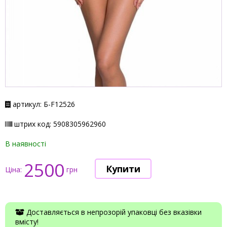
артикул: Б-F12526
штрих код: 5908305962960
В наявності
2500
Ціна:
грн
Доставляється в непрозорій упаковці без вказівки
вмісту!