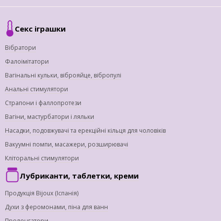
Секс іграшки
Вібратори
Фалоімітатори
Вагінальні кульки, віброяйце, вібропулі
Анальні стимулятори
Страпони і фаллопротези
Вагіни, мастурбатори і ляльки
Насадки, подовжувачі та ерекційні кільця для чоловіків
Вакуумні помпи, масажери, розширювачі
Кліторальні стимулятори
Лубриканти, таблетки, креми
Продукція Bijoux (Іспанія)
Духи з феромонами, піна для ванн
Пролонгатори