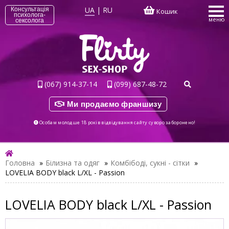
UA
|
RU
Консультація
Кошик
психолога-
меню
сексолога
(067) 914-37-14
(099) 687-48-72
Ми продаємо франшизу
Особам молодше 18 років відвідування сайту суворо заборонено!
Головна
»
Білизна та одяг
»
Комбібоді, сукні - сітки
»
LOVELIA BODY black L/XL - Passion
LOVELIA BODY black L/XL - Passion