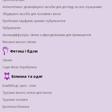
Антисептики і дезинфікуючі засоби для догляду за секс-іграшками
Збуджуючі засоби для чоловіків і жінок
Пробники парфумів, кремів і лубрикантов
Лубриканти
Аромадіффузори, свічки з афродизіаками для приміщення
Масажні масла і свічки
Фетиш і бдсм
Свічки
Садо-Мазо Атрибутика
Білизна та одяг
Комбібоді, сукні - сітки
Трусики жіночі, пояси для панчіх
Трусики чоловічі
Еротична білизна