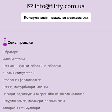
info@flirty.com.ua
Консультація психолога-сексолога
Секс іграшки
Вібратори
Фалоімітатори
Вагінальні кульки, віброяйце, вібропулі
Анальні стимулятори
Страпони і фаллопротези
Вагіни, мастурбатори і ляльки
Насадки, подовжувачі та ерекційні кільця для чоловіків
Вакуумні помпи, масажери, розширювачі
Кліторальні стимулятори