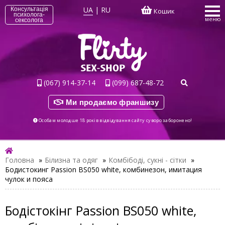
UA
|
RU
Консультація
Кошик
психолога-
меню
сексолога
(067) 914-37-14
(099) 687-48-72
Ми продаємо франшизу
Особам молодше 18 років відвідування сайту суворо заборонено!
Головна
»
Білизна та одяг
»
Комбібоді, сукні - сітки
»
Бодистокинг Passion BS050 white, комбинезон, имитация
чулок и пояса
Бодістокінг Passion BS050 white,