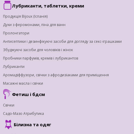
Лубриканти, таблетки, креми
Продукція Bijoux (Іспанія)
Духи з феромонами, піна для ванн
Пролонгатори
Антисептики і дезинфікуючі засоби для догляду за секс-іграшками
Збуджуючі засоби для чоловіків і жінок
Пробники парфумів, кремів і лубрикантов
Лубриканти
Аромадіффузори, свічки з афродизіаками для приміщення
Масажні масла і свічки
Фетиш і бдсм
Свічки
Садо-Мазо Атрибутика
Білизна та одяг