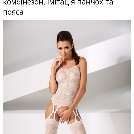
комбінезон, імітація панчох та
пояса