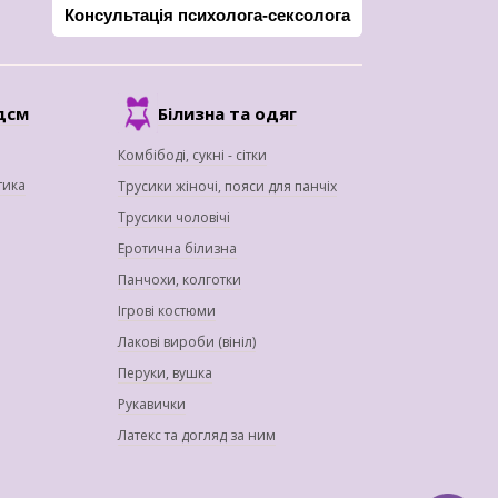
Консультація психолога-сексолога
дсм
Білизна та одяг
Комбібоді, сукні - сітки
тика
Трусики жіночі, пояси для панчіх
Трусики чоловічі
Еротична білизна
Панчохи, колготки
Ігрові костюми
Лакові вироби (вініл)
Перуки, вушка
Рукавички
Латекс та догляд за ним