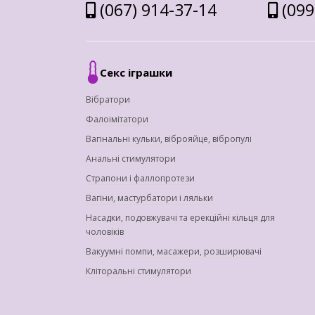
(067) 914-37-14
(099
Секс іграшки
Вібратори
Фалоімітатори
Вагінальні кульки, віброяйце, вібропулі
Анальні стимулятори
Страпони і фаллопротези
Вагіни, мастурбатори і ляльки
Насадки, подовжувачі та ерекційні кільця для
чоловіків
Вакуумні помпи, масажери, розширювачі
Кліторальні стимулятори