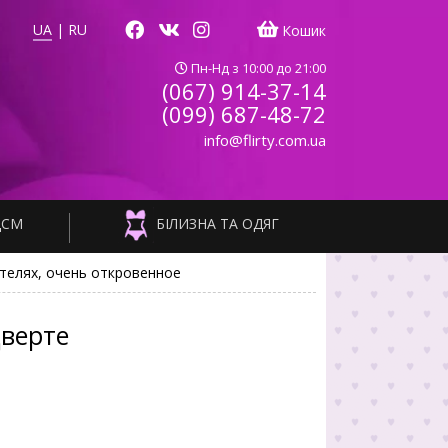
UA
|
RU
Кошик
Пн-Нд з 10:00 до 21:00
(067) 914-37-14
(099) 687-48-72
info@flirty.com.ua
ДСМ
БІЛИЗНА ТА ОДЯГ
етелях, очень откровенное
дверте