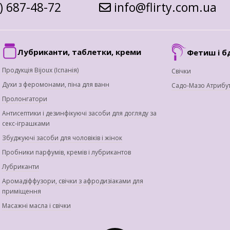
) 687-48-72
info@flirty.com.ua
Лубриканти, таблетки, креми
Фетиш і б
Продукція Bijoux (Іспанія)
Свічки
Духи з феромонами, піна для ванн
Садо-Мазо Атрибу
Пролонгатори
Антисептики і дезинфікуючі засоби для догляду за
секс-іграшками
Збуджуючі засоби для чоловіків і жінок
Пробники парфумів, кремів і лубрикантов
Лубриканти
Аромадіффузори, свічки з афродизіаками для
приміщення
Масажні масла і свічки