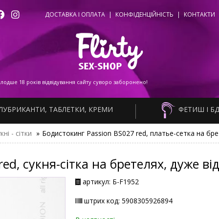
ДОСТАВКА І ОПЛАТА
|
КОНФІДЕНЦІЙНІСТЬ
|
КОНТАКТИ
одше 18 років відвідування сайту суворо заборонено!
ЛУБРИКАНТИ, ТАБЛЕТКИ, КРЕМИ
ФЕТИШ І Б
кні - сітки
»
Бодистокинг Passion BS027 red, платье-сетка на бр
red, сукня-сітка на бретелях, дуже ві
артикул: Б-F1952
штрих код: 5908305926894