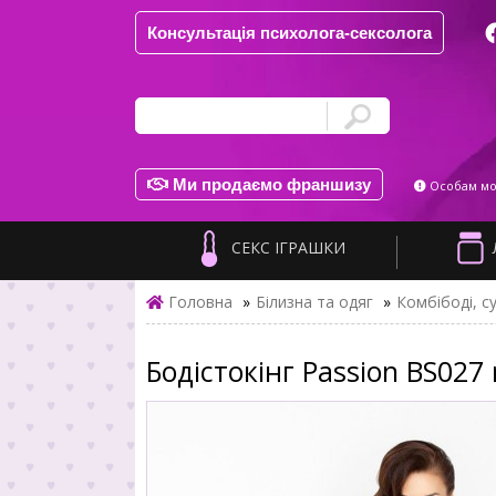
Консультація психолога-сексолога
Ми продаємо франшизу
Особам мол
СЕКС ІГРАШКИ
Головна
»
Білизна та одяг
»
Комбібоді, су
Бодістокінг Passion BS027 