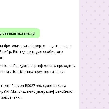
 без вказівки вмісту!
а на бретелях, дуже відверте — це товар для
й вибір. Він підходить для особистого
а.
чністю. Продукція сертифікована, проходить
нням усіх гігієнічних норм, що гарантує
окінг Passion BS027 red, сукня-сітка на
раїні. Ми приділяємо увагу конфіденційності,
я замовлення.