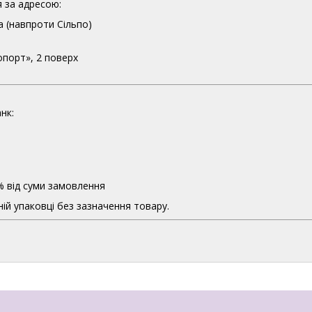
 за адресою:
а (навпроти Сільпо)
опорт», 2 поверх
нк:
% від суми замовлення
ій упаковці без зазначення товару.