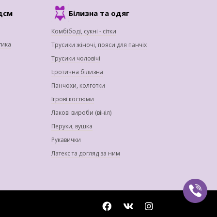
дсм
Білизна та одяг
Комбібоді, сукні - сітки
тика
Трусики жіночі, пояси для панчіх
Трусики чоловічі
Еротична білизна
Панчохи, колготки
Ігрові костюми
Лакові вироби (вініл)
Перуки, вушка
Рукавички
Латекс та догляд за ним