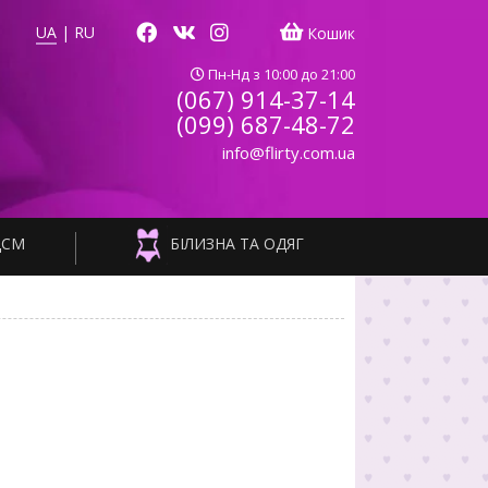
UA
|
RU
Кошик
Пн-Нд з 10:00 до 21:00
(067) 914-37-14
(099) 687-48-72
info@flirty.com.ua
ДСМ
БІЛИЗНА ТА ОДЯГ