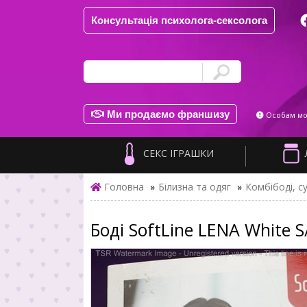
Консультація психолога-сексолога
Ми продаємо франшизу
Особам мол
СЕКС ІГРАШКИ
Головна
»
Білизна та одяг
»
Комбібоді, су
Боді SoftLine LENA White 