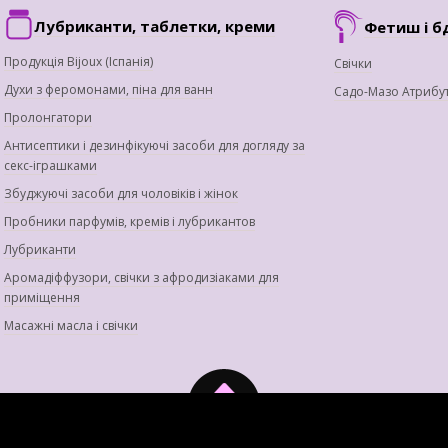
Лубриканти, таблетки, креми
Фетиш і б
Продукція Bijoux (Іспанія)
Свічки
Духи з феромонами, піна для ванн
Садо-Мазо Атрибу
Пролонгатори
Антисептики і дезинфікуючі засоби для догляду за
секс-іграшками
Збуджуючі засоби для чоловіків і жінок
Пробники парфумів, кремів і лубрикантов
Лубриканти
Аромадіффузори, свічки з афродизіаками для
приміщення
Масажні масла і свічки