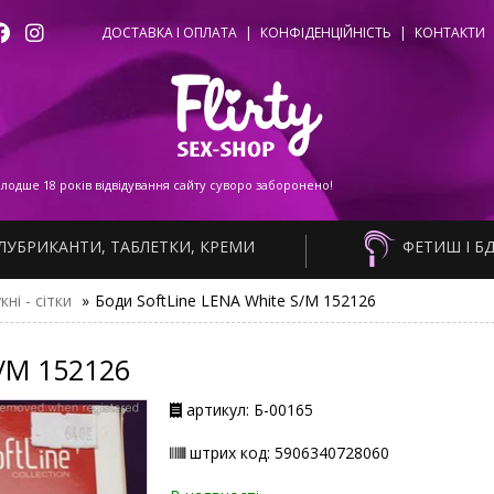
ДОСТАВКА І ОПЛАТА
|
КОНФІДЕНЦІЙНІСТЬ
|
КОНТАКТИ
одше 18 років відвідування сайту суворо заборонено!
ЛУБРИКАНТИ, ТАБЛЕТКИ, КРЕМИ
ФЕТИШ І Б
кні - сітки
»
Боди SoftLine LENA White S/M 152126
S/M 152126
артикул: Б-00165
штрих код: 5906340728060