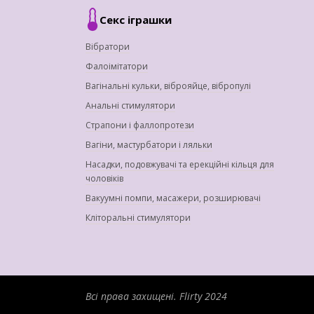
Секс іграшки
Вібратори
Фалоімітатори
Вагінальні кульки, віброяйце, вібропулі
Анальні стимулятори
Страпони і фаллопротези
Вагіни, мастурбатори і ляльки
Насадки, подовжувачі та ерекційні кільця для
чоловіків
Вакуумні помпи, масажери, розширювачі
Кліторальні стимулятори
Всі права захищені.
Flirty 2024