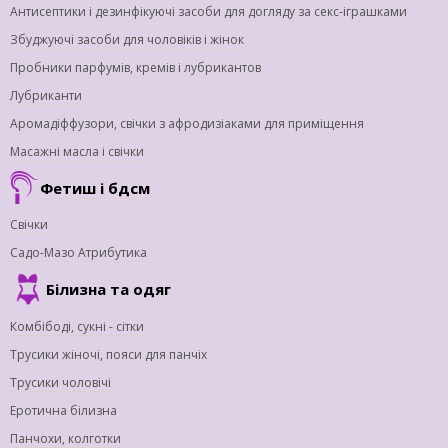
Антисептики і дезинфікуючі засоби для догляду за секс-іграшками
Збуджуючі засоби для чоловіків і жінок
Пробники парфумів, кремів і лубрикантов
Лубриканти
Аромадіффузори, свічки з афродизіаками для приміщення
Масажні масла і свічки
Фетиш і бдсм
Свічки
Садо-Мазо Атрибутика
Білизна та одяг
Комбібоді, сукні - сітки
Трусики жіночі, пояси для панчіх
Трусики чоловічі
Еротична білизна
Панчохи, колготки