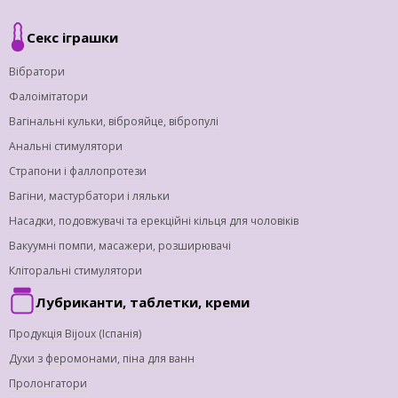
Секс іграшки
Вібратори
Фалоімітатори
Вагінальні кульки, віброяйце, вібропулі
Анальні стимулятори
Страпони і фаллопротези
Вагіни, мастурбатори і ляльки
Насадки, подовжувачі та ерекційні кільця для чоловіків
Вакуумні помпи, масажери, розширювачі
Кліторальні стимулятори
Лубриканти, таблетки, креми
Продукція Bijoux (Іспанія)
Духи з феромонами, піна для ванн
Пролонгатори