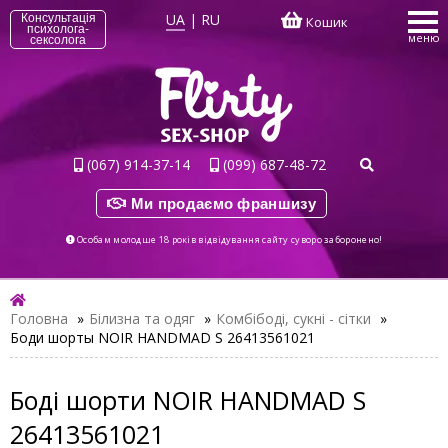
UA
|
RU
Консультація
Кошик
психолога-
меню
сексолога
(067) 914-37-14
(099) 687-48-72
Ми продаємо франшизу
Особам молодше 18 років відвідування сайту суворо заборонено!
Головна
»
Білизна та одяг
»
Комбібоді, сукні - сітки
»
Боди шорты NOIR HANDMAD S 26413561021
Боді шорти NOIR HANDMAD S
26413561021