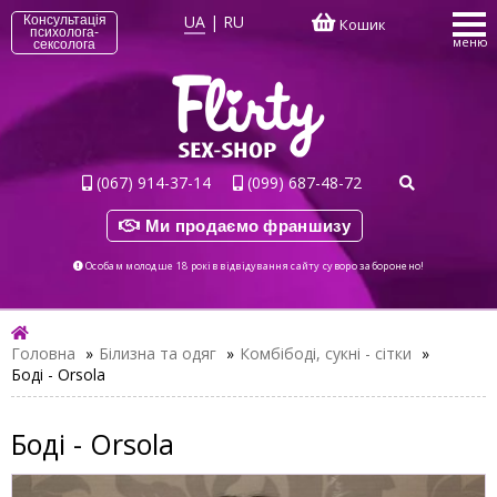
UA
|
RU
Консультація
Кошик
психолога-
меню
сексолога
(067) 914-37-14
(099) 687-48-72
Ми продаємо франшизу
Особам молодше 18 років відвідування сайту суворо заборонено!
Головна
»
Білизна та одяг
»
Комбібоді, сукні - сітки
»
Боді - Orsola
Боді - Orsola