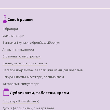
Секс іграшки
Вібратори
Фалоімітатори
Вагінальні кульки, віброяйце, вібропулі
Анальні стимулятори
Страпони і фаллопротези
Вагіни, мастурбатори і ляльки
Насадки, подовжувачі та ерекційні кільця для чоловіків
Вакуумні помпи, масажери, розширювачі
Кліторальні стимулятори
Лубриканти, таблетки, креми
Продукція Bijoux (Іспанія)
Духи з феромонами, піна для ванн