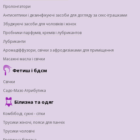
Пролонгатори
Антисептики і дезинфікуючі засоби для догляду за секс-іграшками
Збуджуючі засоби для чоловіків і жінок
Пробники парфумів, кремів і лубрикантов
Лубриканти
Аромадіффузори, свічки з афродизіаками для приміщення
Масажні масла і свічки
Фетиш і бдсм
Свічки
Садо-Мазо Атрибутика
Білизна та одяг
Комбібоді, сукні - сітки
Трусики жіночі, пояси для панчіх
Трусики чоловічі
Еротична білизна