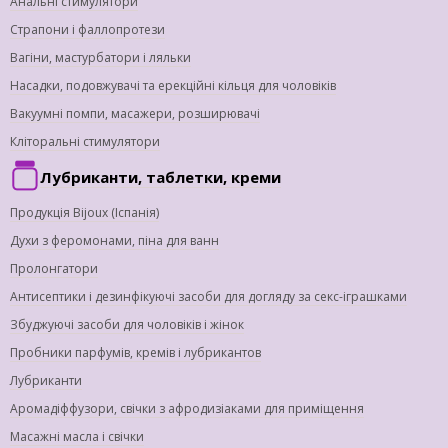
Анальні стимулятори
Страпони і фаллопротези
Вагіни, мастурбатори і ляльки
Насадки, подовжувачі та ерекційні кільця для чоловіків
Вакуумні помпи, масажери, розширювачі
Кліторальні стимулятори
Лубриканти, таблетки, креми
Продукція Bijoux (Іспанія)
Духи з феромонами, піна для ванн
Пролонгатори
Антисептики і дезинфікуючі засоби для догляду за секс-іграшками
Збуджуючі засоби для чоловіків і жінок
Пробники парфумів, кремів і лубрикантов
Лубриканти
Аромадіффузори, свічки з афродизіаками для приміщення
Масажні масла і свічки