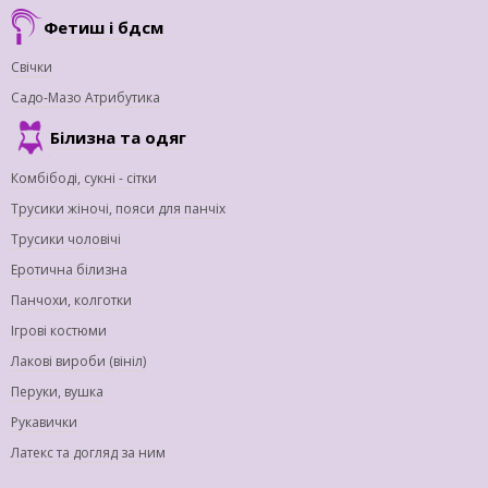
Фетиш і бдсм
Свічки
Садо-Мазо Атрибутика
Білизна та одяг
Комбібоді, сукні - сітки
Трусики жіночі, пояси для панчіх
Трусики чоловічі
Еротична білизна
Панчохи, колготки
Ігрові костюми
Лакові вироби (вініл)
Перуки, вушка
Рукавички
Латекс та догляд за ним