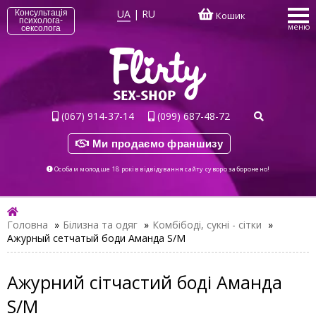
UA
|
RU
Консультація
Кошик
психолога-
меню
сексолога
(067) 914-37-14
(099) 687-48-72
Ми продаємо франшизу
Особам молодше 18 років відвідування сайту суворо заборонено!
Головна
»
Білизна та одяг
»
Комбібоді, сукні - сітки
»
Ажурный сетчатый боди Аманда S/M
Ажурний сітчастий боді Аманда
S/M