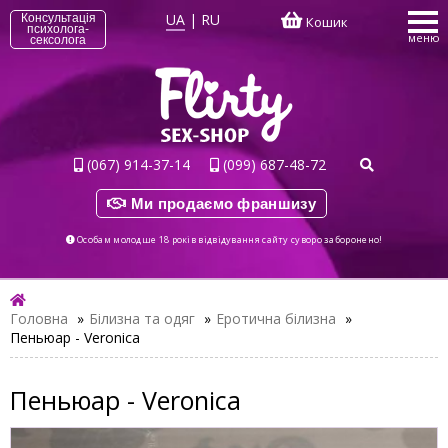
UA
|
RU
Консультація
Кошик
психолога-
меню
сексолога
(067) 914-37-14
(099) 687-48-72
Ми продаємо франшизу
Особам молодше 18 років відвідування сайту суворо заборонено!
Головна
»
Білизна та одяг
»
Еротична білизна
»
Пеньюар - Veronica
Пеньюар - Veronica