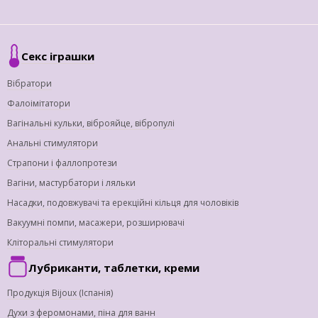
Секс іграшки
Вібратори
Фалоімітатори
Вагінальні кульки, віброяйце, вібропулі
Анальні стимулятори
Страпони і фаллопротези
Вагіни, мастурбатори і ляльки
Насадки, подовжувачі та ерекційні кільця для чоловіків
Вакуумні помпи, масажери, розширювачі
Кліторальні стимулятори
Лубриканти, таблетки, креми
Продукція Bijoux (Іспанія)
Духи з феромонами, піна для ванн