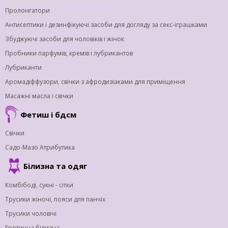
Пролонгатори
Антисептики і дезинфікуючі засоби для догляду за секс-іграшками
Збуджуючі засоби для чоловіків і жінок
Пробники парфумів, кремів і лубрикантов
Лубриканти
Аромадіффузори, свічки з афродизіаками для приміщення
Масажні масла і свічки
Фетиш і бдсм
Свічки
Садо-Мазо Атрибутика
Білизна та одяг
Комбібоді, сукні - сітки
Трусики жіночі, пояси для панчіх
Трусики чоловічі
Еротична білизна