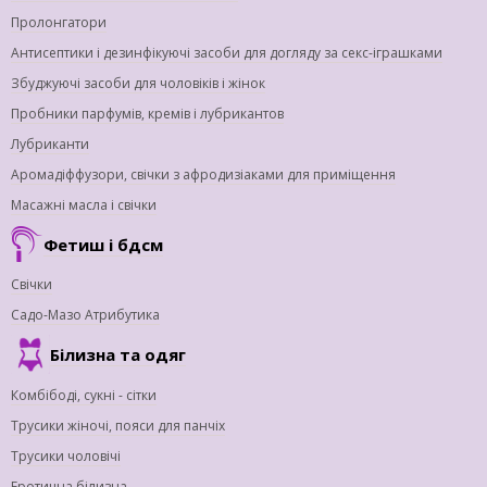
Пролонгатори
Антисептики і дезинфікуючі засоби для догляду за секс-іграшками
Збуджуючі засоби для чоловіків і жінок
Пробники парфумів, кремів і лубрикантов
Лубриканти
Аромадіффузори, свічки з афродизіаками для приміщення
Масажні масла і свічки
Фетиш і бдсм
Свічки
Садо-Мазо Атрибутика
Білизна та одяг
Комбібоді, сукні - сітки
Трусики жіночі, пояси для панчіх
Трусики чоловічі
Еротична білизна