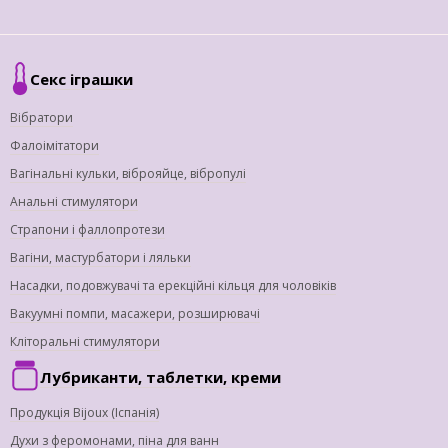
Секс іграшки
Вібратори
Фалоімітатори
Вагінальні кульки, віброяйце, вібропулі
Анальні стимулятори
Страпони і фаллопротези
Вагіни, мастурбатори і ляльки
Насадки, подовжувачі та ерекційні кільця для чоловіків
Вакуумні помпи, масажери, розширювачі
Кліторальні стимулятори
Лубриканти, таблетки, креми
Продукція Bijoux (Іспанія)
Духи з феромонами, піна для ванн