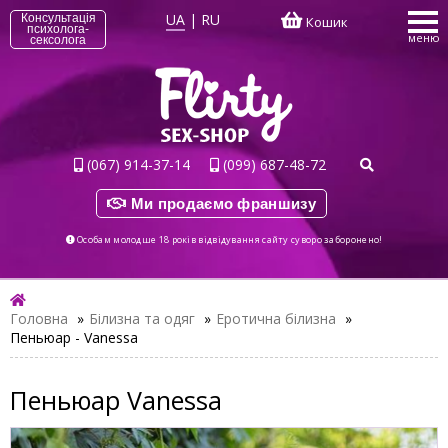
UA
|
RU
Консультація
Кошик
психолога-
меню
сексолога
(067) 914-37-14
(099) 687-48-72
Ми продаємо франшизу
Особам молодше 18 років відвідування сайту суворо заборонено!
Головна
»
Білизна та одяг
»
Еротична білизна
»
Пеньюар - Vanessa
Пеньюар Vanessa