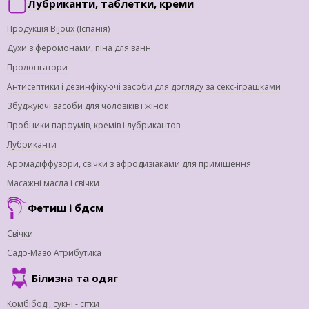
Лубриканти, таблетки, креми
Продукція Bijoux (Іспанія)
Духи з феромонами, піна для ванн
Пролонгатори
Антисептики і дезинфікуючі засоби для догляду за секс-іграшками
Збуджуючі засоби для чоловіків і жінок
Пробники парфумів, кремів і лубрикантов
Лубриканти
Аромадіффузори, свічки з афродизіаками для приміщення
Масажні масла і свічки
Фетиш і бдсм
Свічки
Садо-Мазо Атрибутика
Білизна та одяг
Комбібоді, сукні - сітки