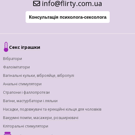
info@flirty.com.ua
Консультація психолога-сексолога
Секс іграшки
Вібратори
Фалоімітатори
Вагінальні кульки, віброяйце, вібропулі
Анальні стимулятори
Страпони і фаллопротези
Вагіни, мастурбатори і ляльки
Насадки, подовжувачі та ерекційні кільця для чоловіків
Вакуумні помпи, масажери, розширювачі
Кліторальні стимулятори