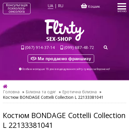
UA
|
RU
Консультація
Кошик
психолога-
меню
сексолога
(067) 914-37-14
(099) 687-48-72
Ми продаємо франшизу
Особам молодше 18 років відвідування сайту суворо заборонено!
Головна
»
Білизна та одяг
»
Еротична білизна
»
Костюм BONDAGE Cottelli Collection L 22133381041
Костюм BONDAGE Cottelli Collection
L 22133381041