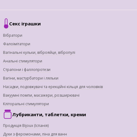
Секс іграшки
Вібратори
Фалоімітатори
Вагінальні кульки, віброяйце, вібропулі
Анальні стимулятори
Страпони і фаллопротези
Вагіни, мастурбатори і ляльки
Насадки, подовжувачі та ерекційні кільця для чоловіків
Вакуумні помпи, масажери, розширювачі
Кліторальні стимулятори
Лубриканти, таблетки, креми
Продукція Bijoux (Іспанія)
Духи з феромонами, піна для ванн