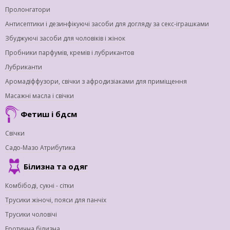
Пролонгатори
Антисептики і дезинфікуючі засоби для догляду за секс-іграшками
Збуджуючі засоби для чоловіків і жінок
Пробники парфумів, кремів і лубрикантов
Лубриканти
Аромадіффузори, свічки з афродизіаками для приміщення
Масажні масла і свічки
Фетиш і бдсм
Свічки
Садо-Мазо Атрибутика
Білизна та одяг
Комбібоді, сукні - сітки
Трусики жіночі, пояси для панчіх
Трусики чоловічі
Еротична білизна