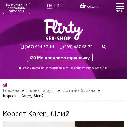
UA
|
RU
Консультація
Кошик
психолога-
меню
сексолога
(067) 914-37-14
(099) 687-48-72
Ми продаємо франшизу
Особам молодше 18 років відвідування сайту суворо заборонено!
Головна
»
Білизна та одяг
»
Еротична білизна
»
Корсет - Karen, білий
Корсет Karen, білий