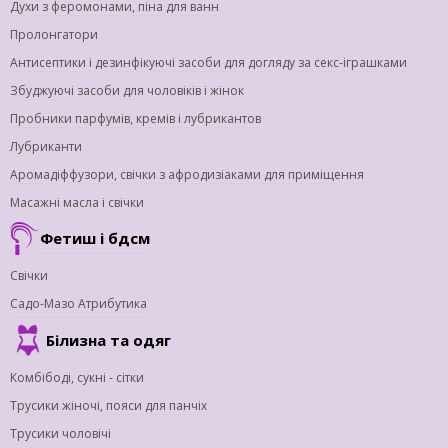
Духи з феромонами, піна для ванн
Пролонгатори
Антисептики і дезинфікуючі засоби для догляду за секс-іграшками
Збуджуючі засоби для чоловіків і жінок
Пробники парфумів, кремів і лубрикантов
Лубриканти
Аромадіффузори, свічки з афродизіаками для приміщення
Масажні масла і свічки
Фетиш і бдсм
Свічки
Садо-Мазо Атрибутика
Білизна та одяг
Комбібоді, сукні - сітки
Трусики жіночі, пояси для панчіх
Трусики чоловічі