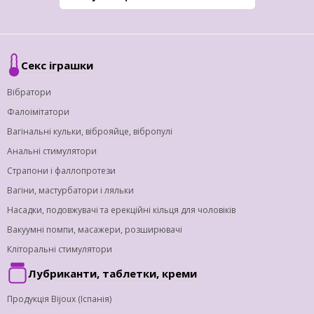
Секс іграшки
Вібратори
Фалоімітатори
Вагінальні кульки, віброяйце, вібропулі
Анальні стимулятори
Страпони і фаллопротези
Вагіни, мастурбатори і ляльки
Насадки, подовжувачі та ерекційні кільця для чоловіків
Вакуумні помпи, масажери, розширювачі
Кліторальні стимулятори
Лубриканти, таблетки, креми
Продукція Bijoux (Іспанія)