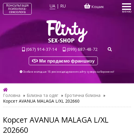
UA
|
RU
Консультація
Кошик
психолога-
меню
сексолога
(067) 914-37-14
(099) 687-48-72
Ми продаємо франшизу
Особам молодше 18 років відвідування сайту суворо заборонено!
Головна
»
Білизна та одяг
»
Еротична білизна
»
Корсет AVANUA MALAGA L/XL 202660
Корсет AVANUA MALAGA L/XL
202660