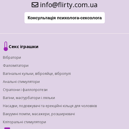
info@flirty.com.ua
Консультація психолога-сексолога
Секс іграшки
Вібратори
Фалоімітатори
Вагінальні кульки, віброяйце, вібропулі
Анальні стимулятори
Страпони і фаллопротези
Вагіни, мастурбатори і ляльки
Насадки, подовжувачі та ерекційні кільця для чоловіків
Вакуумні помпи, масажери, розширювачі
Кліторальні стимулятори