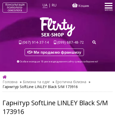
UA
|
RU
Консультація
Кошик
психолога-
меню
сексолога
(067) 914-37-14
(099) 687-48-72
Ми продаємо франшизу
Особам молодше 18 років відвідування сайту суворо заборонено!
Головна
»
Білизна та одяг
»
Еротична білизна
»
Гарнитур SoftLine LINLEY Black S/M 173916
Гарнітур SoftLine LINLEY Black S/M
173916