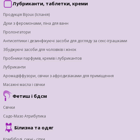
Лубриканти, таблетки, креми
Продукція Bijoux (Іспанія)
Духи з феромонами, піна для ванн
Пролонгатори
Антисептики і дезинфікуючі засоби для догляду за секс-іграшками
Збуджуючі засоби для чоловіків і жінок
Пробники парфумів, кремів і лубрикантов
Лубриканти
Аромадіффузори, свічки з афродизіаками для приміщення
Масажні масла і свічки
Фетиш і бдсм
Свічки
Садо-Мазо Атрибутика
Білизна та одяг
Комбібоді, сукні - сітки