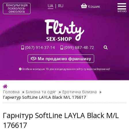
UA
|
RU
Консультація
Кошик
психолога-
меню
сексолога
(067) 914-37-14
(099) 687-48-72
Ми продаємо франшизу
Особам молодше 18 років відвідування сайту суворо заборонено!
Головна
»
Білизна та одяг
»
Еротична білизна
»
Гарнитур SoftLine LAYLA Black M/L 176617
Гарнітур SoftLine LAYLA Black M/L
176617