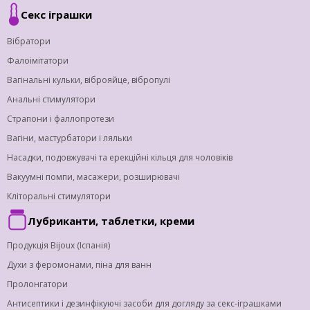
Секс іграшки
Вібратори
Фалоімітатори
Вагінальні кульки, віброяйце, вібропулі
Анальні стимулятори
Страпони і фаллопротези
Вагіни, мастурбатори і ляльки
Насадки, подовжувачі та ерекційні кільця для чоловіків
Вакуумні помпи, масажери, розширювачі
Кліторальні стимулятори
Лубриканти, таблетки, креми
Продукція Bijoux (Іспанія)
Духи з феромонами, піна для ванн
Пролонгатори
Антисептики і дезинфікуючі засоби для догляду за секс-іграшками