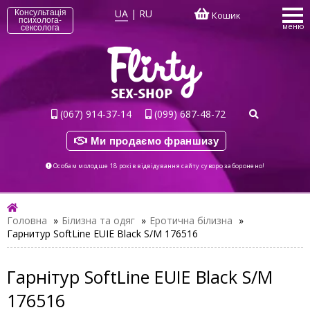
UA
|
RU
Консультація
Кошик
психолога-
меню
сексолога
(067) 914-37-14
(099) 687-48-72
Ми продаємо франшизу
Особам молодше 18 років відвідування сайту суворо заборонено!
Головна
»
Білизна та одяг
»
Еротична білизна
»
Гарнитур SoftLine EUIE Black S/M 176516
Гарнітур SoftLine EUIE Black S/M
176516