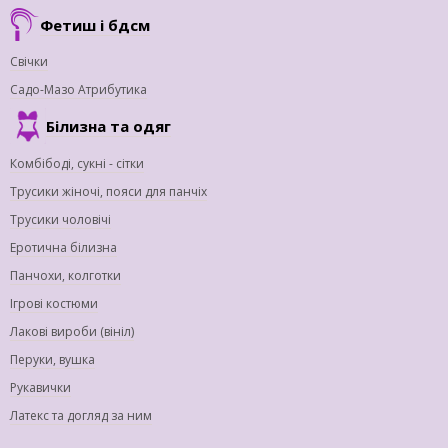
Фетиш і бдсм
Свічки
Садо-Мазо Атрибутика
Білизна та одяг
Комбібоді, сукні - сітки
Трусики жіночі, пояси для панчіх
Трусики чоловічі
Еротична білизна
Панчохи, колготки
Ігрові костюми
Лакові вироби (вініл)
Перуки, вушка
Рукавички
Латекс та догляд за ним