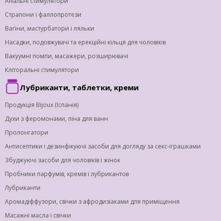
Анальні стимулятори
Страпони і фаллопротези
Вагіни, мастурбатори і ляльки
Насадки, подовжувачі та ерекційні кільця для чоловіків
Вакуумні помпи, масажери, розширювачі
Кліторальні стимулятори
Лубриканти, таблетки, креми
Продукція Bijoux (Іспанія)
Духи з феромонами, піна для ванн
Пролонгатори
Антисептики і дезинфікуючі засоби для догляду за секс-іграшками
Збуджуючі засоби для чоловіків і жінок
Пробники парфумів, кремів і лубрикантов
Лубриканти
Аромадіффузори, свічки з афродизіаками для приміщення
Масажні масла і свічки