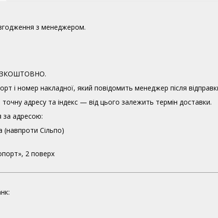
узгодження з менеджером.
 БЕЗКОШТОВНО.
орт і номер накладної, який повідомить менеджер після відправк
точну адресу та індекс — від цього залежить термін доставки.
 за адресою:
а (навпроти Сільпо)
опорт», 2 поверх
нк: