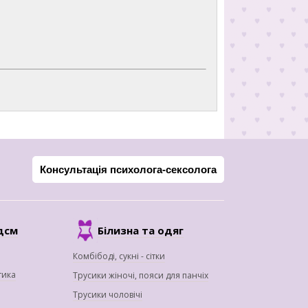
Консультація психолога-сексолога
дсм
Білизна та одяг
Комбібоді, сукні - сітки
тика
Трусики жіночі, пояси для панчіх
Трусики чоловічі