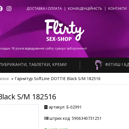
ДОСТАВКА І ОПЛАТА
|
КОНФІДЕНЦІЙНІСТЬ
|
КОНТАКТИ
одше 18 років відвідування сайту суворо заборонено!
ЛУБРИКАНТИ, ТАБЛЕТКИ, КРЕМИ
ФЕТИШ І Б
изна
»
Гарнитур SoftLine DOTTIE Black S/M 182516
Black S/M 182516
артикул: Б-02991
штрих код: 5906340731251