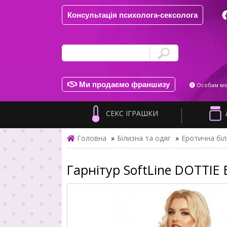
Консультація психолога-сексолога
Ми продаємо франшизу
Особам мол
СЕКС ІГРАШКИ
Головна
»
Білизна та одяг
»
Еротична біл
Гарнітур SoftLine DOTTIE 