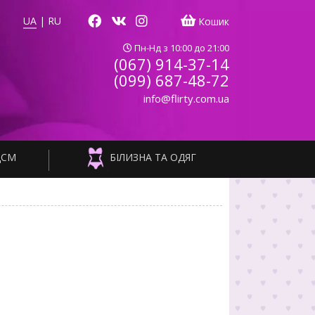
UA
|
RU
Кошик
Пн-Нд з 10:00 до 21:00
(067) 914-37-14
(099) 687-48-72
info@flirty.com.ua
ДСМ
БІЛИЗНА ТА ОДЯГ