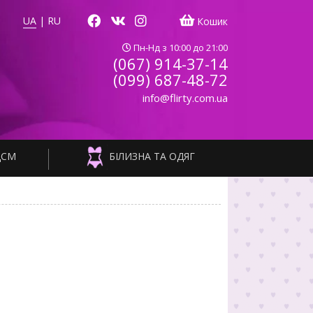
UA
|
RU
Кошик
Пн-Нд з 10:00 до 21:00
(067) 914-37-14
(099) 687-48-72
info@flirty.com.ua
ДСМ
БІЛИЗНА ТА ОДЯГ