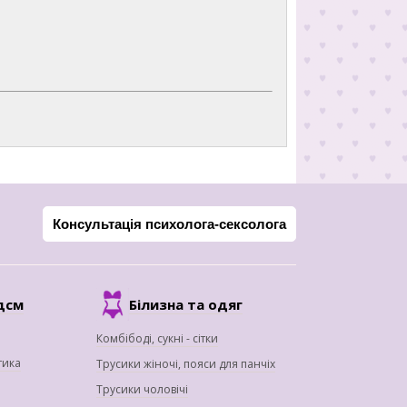
Консультація психолога-сексолога
дсм
Білизна та одяг
Комбібоді, сукні - сітки
тика
Трусики жіночі, пояси для панчіх
Трусики чоловічі