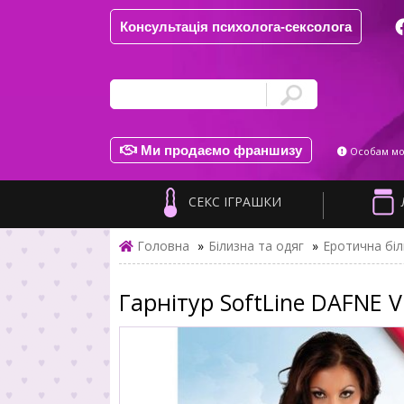
Консультація психолога-сексолога
Ми продаємо франшизу
Особам мол
СЕКС ІГРАШКИ
Головна
»
Білизна та одяг
»
Еротична біл
Гарнітур SoftLine DAFNE V