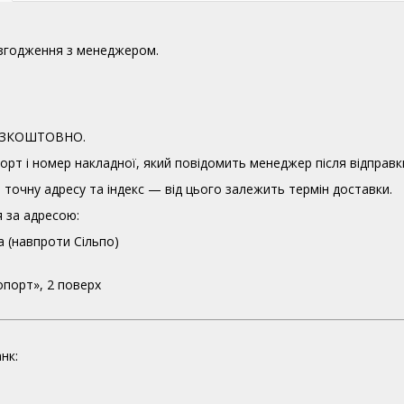
узгодження з менеджером.
 БЕЗКОШТОВНО.
орт і номер накладної, який повідомить менеджер після відправк
точну адресу та індекс — від цього залежить термін доставки.
 за адресою:
а (навпроти Сільпо)
опорт», 2 поверх
нк: