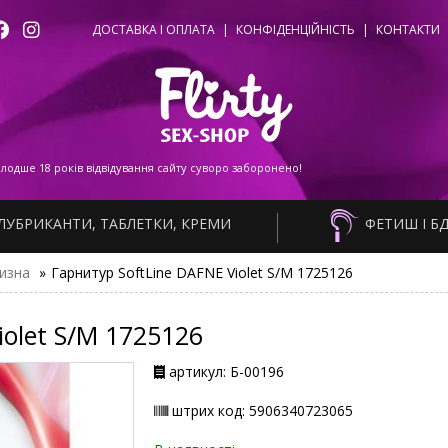
ДОСТАВКА І ОПЛАТА
|
КОНФІДЕНЦІЙНІСТЬ
|
КОНТАКТИ
одше 18 років відвідування сайту суворо заборонено!
ЛУБРИКАНТИ, ТАБЛЕТКИ, КРЕМИ
ФЕТИШ І Б
изна
»
Гарнитур SoftLine DAFNE Violet S/M 1725126
iolet S/M 1725126
артикул: Б-00196
штрих код: 5906340723065