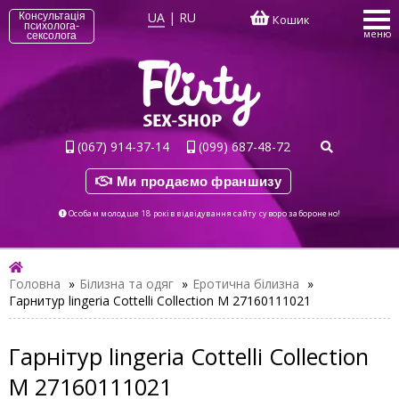
UA
|
RU
Консультація
Кошик
психолога-
меню
сексолога
(067) 914-37-14
(099) 687-48-72
Ми продаємо франшизу
Особам молодше 18 років відвідування сайту суворо заборонено!
Головна
»
Білизна та одяг
»
Еротична білизна
»
Гарнитур lingeria Cottelli Collection M 27160111021
Гарнітур lingeria Cottelli Collection
M 27160111021