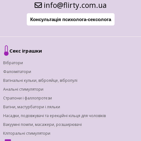
info@flirty.com.ua
Консультація психолога-сексолога
Секс іграшки
Вібратори
Фалоімітатори
Вагінальні кульки, віброяйце, вібропулі
Анальні стимулятори
Страпони і фаллопротези
Вагіни, мастурбатори і ляльки
Насадки, подовжувачі та ерекційні кільця для чоловіків
Вакуумні помпи, масажери, розширювачі
Кліторальні стимулятори