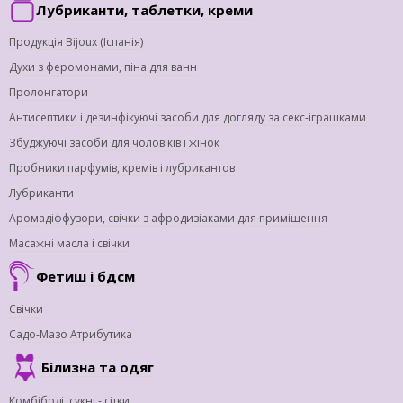
Лубриканти, таблетки, креми
Продукція Bijoux (Іспанія)
Духи з феромонами, піна для ванн
Пролонгатори
Антисептики і дезинфікуючі засоби для догляду за секс-іграшками
Збуджуючі засоби для чоловіків і жінок
Пробники парфумів, кремів і лубрикантов
Лубриканти
Аромадіффузори, свічки з афродизіаками для приміщення
Масажні масла і свічки
Фетиш і бдсм
Свічки
Садо-Мазо Атрибутика
Білизна та одяг
Комбібоді, сукні - сітки