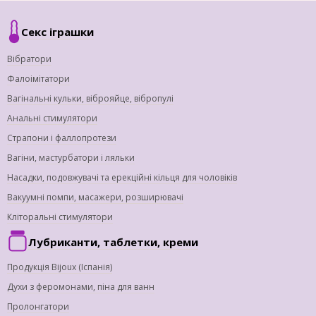
Секс іграшки
Вібратори
Фалоімітатори
Вагінальні кульки, віброяйце, вібропулі
Анальні стимулятори
Страпони і фаллопротези
Вагіни, мастурбатори і ляльки
Насадки, подовжувачі та ерекційні кільця для чоловіків
Вакуумні помпи, масажери, розширювачі
Кліторальні стимулятори
Лубриканти, таблетки, креми
Продукція Bijoux (Іспанія)
Духи з феромонами, піна для ванн
Пролонгатори