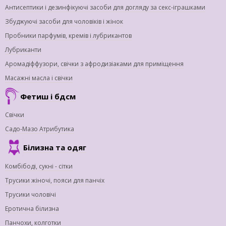
Антисептики і дезинфікуючі засоби для догляду за секс-іграшками
Збуджуючі засоби для чоловіків і жінок
Пробники парфумів, кремів і лубрикантов
Лубриканти
Аромадіффузори, свічки з афродизіаками для приміщення
Масажні масла і свічки
Фетиш і бдсм
Свічки
Садо-Мазо Атрибутика
Білизна та одяг
Комбібоді, сукні - сітки
Трусики жіночі, пояси для панчіх
Трусики чоловічі
Еротична білизна
Панчохи, колготки