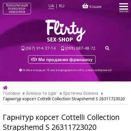
UA
|
RU
Консультація
Кошик
психолога-
меню
сексолога
(067) 914-37-14
(099) 687-48-72
Ми продаємо франшизу
Особам молодше 18 років відвідування сайту суворо заборонено!
Головна
»
Білизна та одяг
»
Еротична білизна
»
Гарнитур корсет Cottelli Collection Strapshemd S 26311723020
Гарнітур корсет Cottelli Collection
Strapshemd S 26311723020