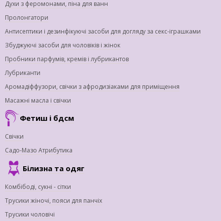
Духи з феромонами, піна для ванн
Пролонгатори
Антисептики і дезинфікуючі засоби для догляду за секс-іграшками
Збуджуючі засоби для чоловіків і жінок
Пробники парфумів, кремів і лубрикантов
Лубриканти
Аромадіффузори, свічки з афродизіаками для приміщення
Масажні масла і свічки
Фетиш і бдсм
Свічки
Садо-Мазо Атрибутика
Білизна та одяг
Комбібоді, сукні - сітки
Трусики жіночі, пояси для панчіх
Трусики чоловічі