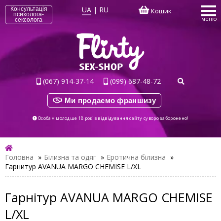
UA
|
RU
Консультація
Кошик
психолога-
меню
сексолога
(067) 914-37-14
(099) 687-48-72
Ми продаємо франшизу
Особам молодше 18 років відвідування сайту суворо заборонено!
Головна
»
Білизна та одяг
»
Еротична білизна
»
Гарнитур AVANUA MARGO CHEMISE L/XL
Гарнітур AVANUA MARGO CHEMISE
L/XL