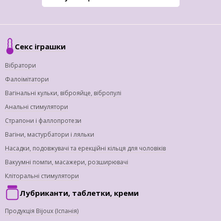
Секс іграшки
Вібратори
Фалоімітатори
Вагінальні кульки, віброяйце, вібропулі
Анальні стимулятори
Страпони і фаллопротези
Вагіни, мастурбатори і ляльки
Насадки, подовжувачі та ерекційні кільця для чоловіків
Вакуумні помпи, масажери, розширювачі
Кліторальні стимулятори
Лубриканти, таблетки, креми
Продукція Bijoux (Іспанія)