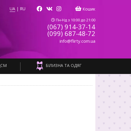
UA
|
RU
Кошик
Пн-Нд з 10:00 до 21:00
(067) 914-37-14
(099) 687-48-72
info@flirty.com.ua
ДСМ
БІЛИЗНА ТА ОДЯГ