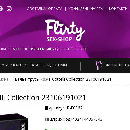
ДОСТАВКА І ОПЛАТА
|
КОНФІДЕНЦІЙНІСТЬ
|
КОНТАКТИ
одше 18 років відвідування сайту суворо заборонено!
ЛУБРИКАНТИ, ТАБЛЕТКИ, КРЕМИ
ФЕТИШ І Б
изна
»
Белье трусы кожа Cottelli Collection 23106191021
li Collection 23106191021
артикул: Б-F0862
штрих код: 4024144357543