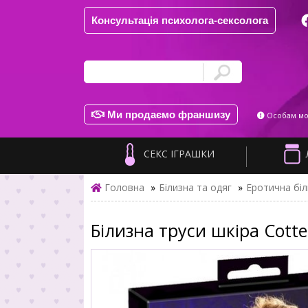
Консультація психолога-сексолога
Ми продаємо франшизу
Особам мол
СЕКС ІГРАШКИ
Головна
»
Білизна та одяг
»
Еротична біл
Білизна труси шкіра Cottel