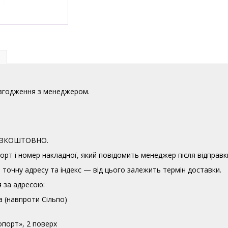
узгодження з менеджером.
 БЕЗКОШТОВНО.
орт і номер накладної, який повідомить менеджер після відправк
точну адресу та індекс — від цього залежить термін доставки.
 за адресою:
а (навпроти Сільпо)
опорт», 2 поверх