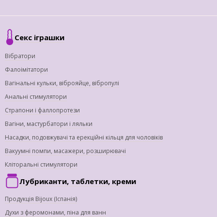
Секс іграшки
Вібратори
Фалоімітатори
Вагінальні кульки, віброяйце, вібропулі
Анальні стимулятори
Страпони і фаллопротези
Вагіни, мастурбатори і ляльки
Насадки, подовжувачі та ерекційні кільця для чоловіків
Вакуумні помпи, масажери, розширювачі
Кліторальні стимулятори
Лубриканти, таблетки, креми
Продукція Bijoux (Іспанія)
Духи з феромонами, піна для ванн