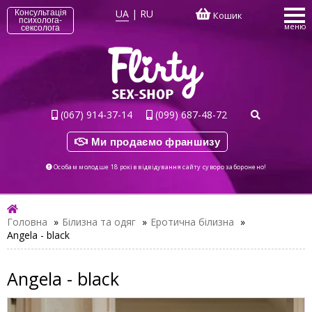
UA
|
RU
Консультація
Кошик
психолога-
меню
сексолога
(067) 914-37-14
(099) 687-48-72
Ми продаємо франшизу
Особам молодше 18 років відвідування сайту суворо заборонено!
Головна
»
Білизна та одяг
»
Еротична білизна
»
Angela - black
Angela - black