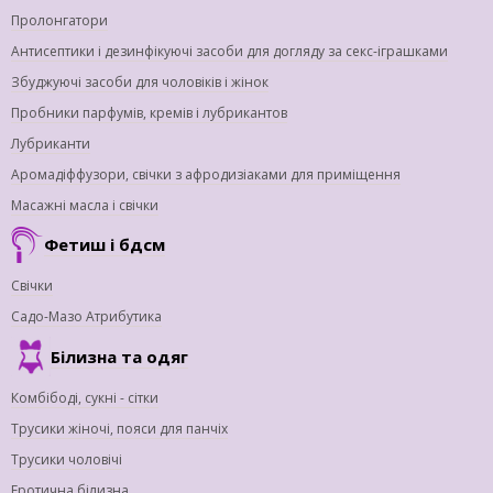
Пролонгатори
Антисептики і дезинфікуючі засоби для догляду за секс-іграшками
Збуджуючі засоби для чоловіків і жінок
Пробники парфумів, кремів і лубрикантов
Лубриканти
Аромадіффузори, свічки з афродизіаками для приміщення
Масажні масла і свічки
Фетиш і бдсм
Свічки
Садо-Мазо Атрибутика
Білизна та одяг
Комбібоді, сукні - сітки
Трусики жіночі, пояси для панчіх
Трусики чоловічі
Еротична білизна