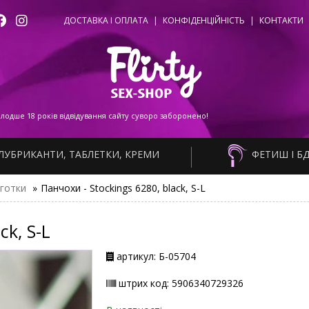
ДОСТАВКА І ОПЛАТА
|
КОНФІДЕНЦІЙНІСТЬ
|
КОНТАКТИ
одше 18 років відвідування сайту суворо заборонено!
ЛУБРИКАНТИ, ТАБЛЕТКИ, КРЕМИ
ФЕТИШ І Б
лготки
»
Панчохи - Stockings 6280, black, S-L
ck, S-L
артикул: Б-05704
штрих код: 5906340729326