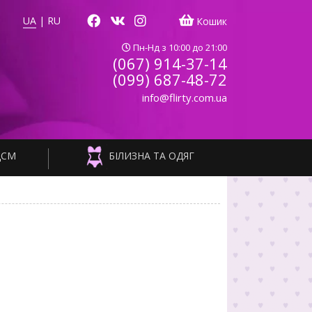
UA
|
RU
Кошик
Пн-Нд з 10:00 до 21:00
(067) 914-37-14
(099) 687-48-72
info@flirty.com.ua
ДСМ
БІЛИЗНА ТА ОДЯГ