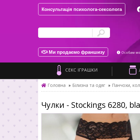
Консультація психолога-сексолога
Ми продаємо франшизу
Особам мол
СЕКС ІГРАШКИ
Головна
»
Білизна та одяг
»
Панчохи, ко
Чулки - Stockings 6280, bla