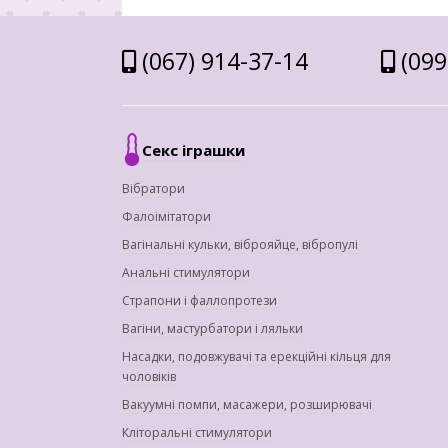
(067) 914-37-14
(099
Секс іграшки
Вібратори
Фалоімітатори
Вагінальні кульки, віброяйце, вібропулі
Анальні стимулятори
Страпони і фаллопротези
Вагіни, мастурбатори і ляльки
Насадки, подовжувачі та ерекційні кільця для
чоловіків
Вакуумні помпи, масажери, розширювачі
Кліторальні стимулятори