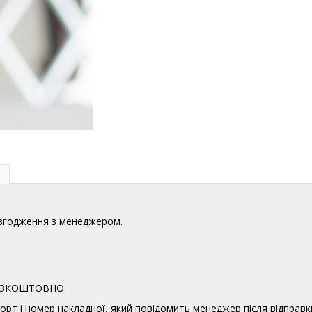
узгодження з менеджером.
 БЕЗКОШТОВНО.
орт і номер накладної, який повідомить менеджер після відправк