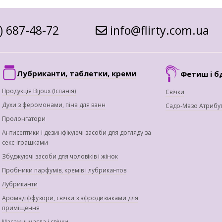
) 687-48-72
info@flirty.com.ua
Лубриканти, таблетки, креми
Фетиш і б
Продукція Bijoux (Іспанія)
Свічки
Духи з феромонами, піна для ванн
Садо-Мазо Атрибу
Пролонгатори
Антисептики і дезинфікуючі засоби для догляду за
секс-іграшками
Збуджуючі засоби для чоловіків і жінок
Пробники парфумів, кремів і лубрикантов
Лубриканти
Аромадіффузори, свічки з афродизіаками для
приміщення
Масажні масла і свічки