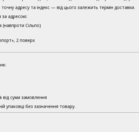
точну адресу та індекс — від цього залежить термін доставки.
 за адресою:
а (навпроти Сільпо)
опорт», 2 поверх
нк:
% від суми замовлення
ій упаковці без зазначення товару.