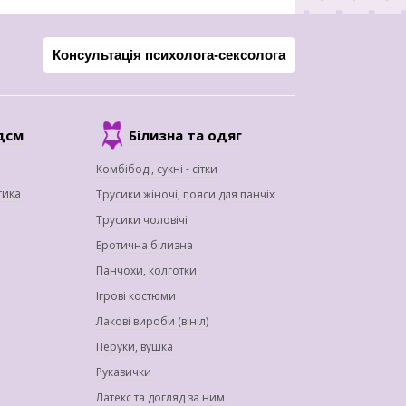
Консультація психолога-сексолога
дсм
Білизна та одяг
Комбібоді, сукні - сітки
тика
Трусики жіночі, пояси для панчіх
Трусики чоловічі
Еротична білизна
Панчохи, колготки
Ігрові костюми
Лакові вироби (вініл)
Перуки, вушка
Рукавички
Латекс та догляд за ним