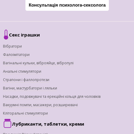
Консультація психолога-сексолога
Секс іграшки
Вібратори
Фалоімітатори
Вагінальні кульки, віброяйце, вібропулі
Анальні стимулятори
Страпони і фаллопротези
Вагіни, мастурбатори і ляльки
Насадки, подовжувачі та ерекційні кільця для чоловіків
Вакуумні помпи, масажери, розширювачі
Кліторальні стимулятори
Лубриканти, таблетки, креми