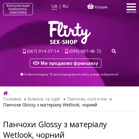
UA
|
RU
Консультація
Кошик
психолога-
меню
сексолога
(067) 914-37-14
(099) 687-48-72
Ми продаємо франшизу
Особам молодше 18 років відвідування сайту суворо заборонено!
Головна
»
Білизна та одяг
»
Панчохи, колготки
»
Панчохи Glossy з матеріалу Wetlook, чорний
Панчохи Glossy з матеріалу
Wetlook, чорний