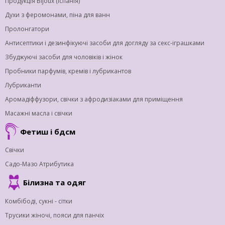
Продукція Bijoux (Іспанія)
Духи з феромонами, піна для ванн
Пролонгатори
Антисептики і дезинфікуючі засоби для догляду за секс-іграшками
Збуджуючі засоби для чоловіків і жінок
Пробники парфумів, кремів і лубрикантов
Лубриканти
Аромадіффузори, свічки з афродизіаками для приміщення
Масажні масла і свічки
Фетиш і бдсм
Свічки
Садо-Мазо Атрибутика
Білизна та одяг
Комбібоді, сукні - сітки
Трусики жіночі, пояси для панчіх