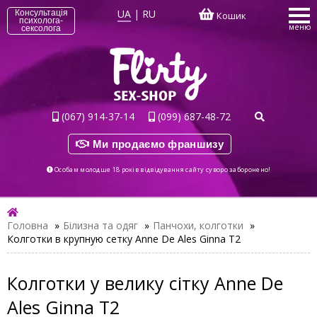
UA
|
RU
Консультація
Кошик
психолога-
меню
сексолога
(067) 914-37-14
(099) 687-48-72
Ми продаємо франшизу
Особам молодше 18 років відвідування сайту суворо заборонено!
Головна
»
Білизна та одяг
»
Панчохи, колготки
»
Колготки в крупную сетку Anne De Ales Ginna T2
Колготки у велику сітку Anne De
Ales Ginna T2