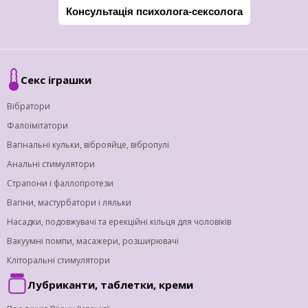
Консультація психолога-сексолога
Секс іграшки
Вібратори
Фалоімітатори
Вагінальні кульки, віброяйце, вібропулі
Анальні стимулятори
Страпони і фаллопротези
Вагіни, мастурбатори і ляльки
Насадки, подовжувачі та ерекційні кільця для чоловіків
Вакуумні помпи, масажери, розширювачі
Кліторальні стимулятори
Лубриканти, таблетки, креми