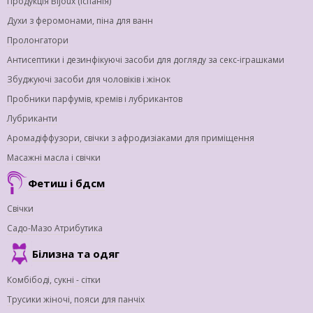
Продукція Bijoux (Іспанія)
Духи з феромонами, піна для ванн
Пролонгатори
Антисептики і дезинфікуючі засоби для догляду за секс-іграшками
Збуджуючі засоби для чоловіків і жінок
Пробники парфумів, кремів і лубрикантов
Лубриканти
Аромадіффузори, свічки з афродизіаками для приміщення
Масажні масла і свічки
Фетиш і бдсм
Свічки
Садо-Мазо Атрибутика
Білизна та одяг
Комбібоді, сукні - сітки
Трусики жіночі, пояси для панчіх