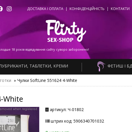
ДОСТАВКА І ОПЛАТА
|
КОНФІДЕНЦІЙНІСТЬ
|
КОНТАКТИ
одше 18 років відвідування сайту суворо заборонено!
ЛУБРИКАНТИ, ТАБЛЕТКИ, КРЕМИ
ФЕТИШ І Б
лготки
»
Чулки SoftLine 551624 4-White
4-White
артикул: Ч-01802
штрих код: 5906340701032