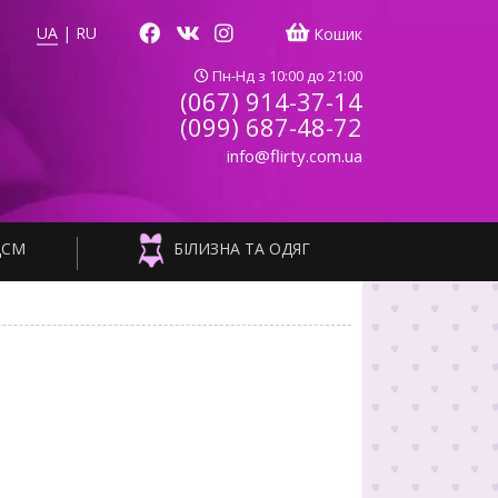
UA
|
RU
Кошик
Пн-Нд з 10:00 до 21:00
(067) 914-37-14
(099) 687-48-72
info@flirty.com.ua
ДСМ
БІЛИЗНА ТА ОДЯГ