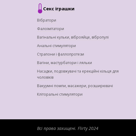
Секс іграшки
Вібратори
Фалоімітатори
Вагінальні кульки, віброяйце, вібропулі
Анальні стимулятори
Страпони і фаллопротези
Вагіни, мастурбатори і ляльки
Насадки, подовжувачі та ерекційні кільця для
чоловіків
Вакуумні помпи, масажери, розширювачі
Кліторальні стимулятори
Всі права захищені.
Flirty 2024