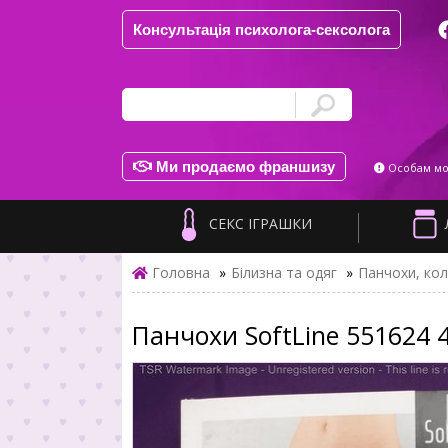
Консультація психолога-сексолога
Ми продаємо франшизу
Особам мол
СЕКС ІГРАШКИ
Головна
»
Білизна та одяг
»
Панчохи, ко
Панчохи SoftLine 551624 