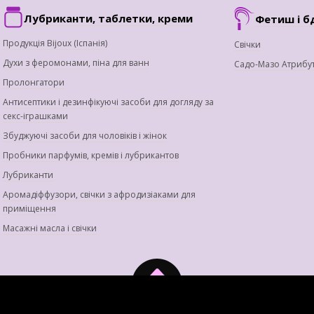
Лубриканти, таблетки, креми
Фетиш і б
Продукція Bijoux (Іспанія)
Свічки
Духи з феромонами, піна для ванн
Садо-Мазо Атрибу
Пролонгатори
Антисептики і дезинфікуючі засоби для догляду за
секс-іграшками
Збуджуючі засоби для чоловіків і жінок
Пробники парфумів, кремів і лубрикантов
Лубриканти
Аромадіффузори, свічки з афродизіаками для
приміщення
Масажні масла і свічки