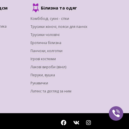
дсм
Білизна та одяг
Комбібоді, сукні - сітки
тика
Трусики жіночі, пояси для панчіх
Трусики чоловічі
Еротична білизна
Панчохи, колготки
Ігрові костюми
Лакові вироби (вініл)
Перуки, вушка
Рукавички
Латекс та догляд за ним