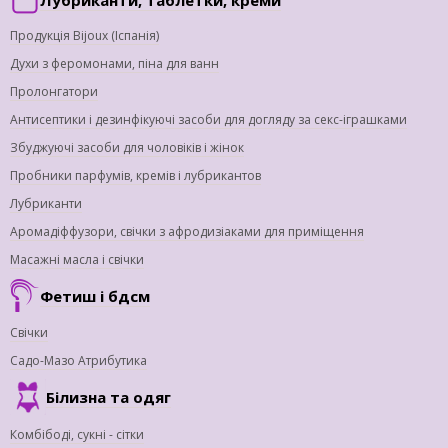
Продукція Bijoux (Іспанія)
Духи з феромонами, піна для ванн
Пролонгатори
Антисептики і дезинфікуючі засоби для догляду за секс-іграшками
Збуджуючі засоби для чоловіків і жінок
Пробники парфумів, кремів і лубрикантов
Лубриканти
Аромадіффузори, свічки з афродизіаками для приміщення
Масажні масла і свічки
Фетиш і бдсм
Свічки
Садо-Мазо Атрибутика
Білизна та одяг
Комбібоді, сукні - сітки