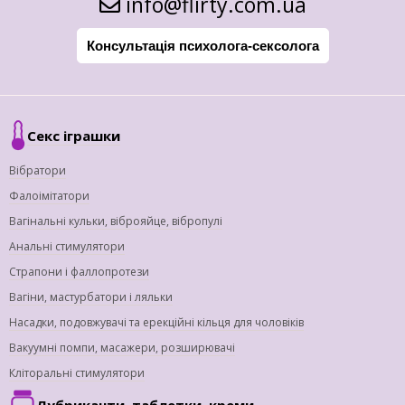
info@flirty.com.ua
Консультація психолога-сексолога
Секс іграшки
Вібратори
Фалоімітатори
Вагінальні кульки, віброяйце, вібропулі
Анальні стимулятори
Страпони і фаллопротези
Вагіни, мастурбатори і ляльки
Насадки, подовжувачі та ерекційні кільця для чоловіків
Вакуумні помпи, масажери, розширювачі
Кліторальні стимулятори
Лубриканти, таблетки, креми