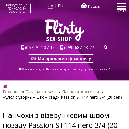
UA
|
RU
Консультація
Кошик
психолога-
меню
сексолога
(067) 914-37-14
(099) 687-48-72
Ми продаємо франшизу
Особам молодше 18 років відвідування сайту суворо заборонено!
Головна
»
Білизна та одяг
»
Панчохи, колготки
»
Чулки с узорным швом сзади Passion ST114 nero 3/4 (20 den)
Панчохи з візерунковим швом
позаду Passion ST114 nero 3/4 (20