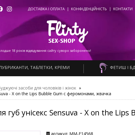
ДОСТАВКА І ОПЛАТА
|
КОНФІДЕНЦІЙНІСТЬ
|
КОНТАКТИ
одше 18 років відвідування сайту суворо заборонено!
ЛУБРИКАНТИ, ТАБЛЕТКИ, КРЕМИ
ФЕТИШ І Б
уджуючі засоби для чоловіків і жінок
»
uva - X on the Lips Bubble Gum с феромонами, жвачка
губ унісекс Sensuva - X on the Lips
артикул: ММ-F14568