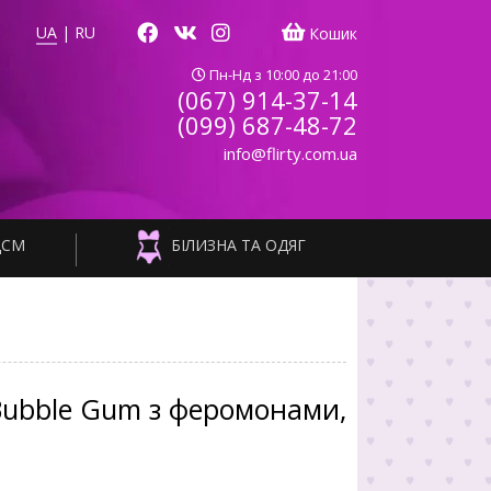
UA
|
RU
Кошик
Пн-Нд з 10:00 до 21:00
(067) 914-37-14
(099) 687-48-72
info@flirty.com.ua
ДСМ
БІЛИЗНА ТА ОДЯГ
 Bubble Gum з феромонами,