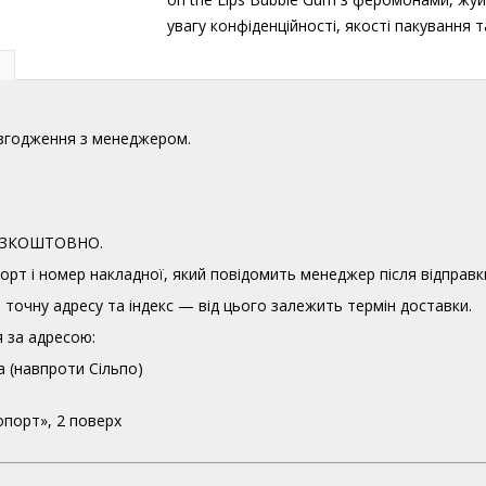
увагу конфіденційності, якості пакування
узгодження з менеджером.
 БЕЗКОШТОВНО.
орт і номер накладної, який повідомить менеджер після відправк
точну адресу та індекс — від цього залежить термін доставки.
 за адресою:
а (навпроти Сільпо)
опорт», 2 поверх