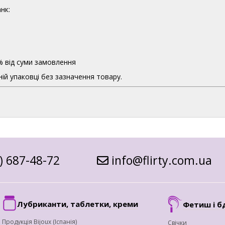
нк:
% від суми замовлення
ій упаковці без зазначення товару.
) 687-48-72
info@flirty.com.ua
Лубриканти, таблетки, креми
Фетиш і б
Продукція Bijoux (Іспанія)
Свічки