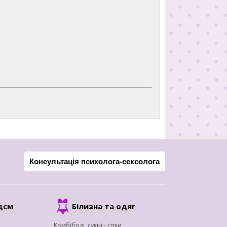
Консультація психолога-сексолога
дсм
Білизна та одяг
Комбібоді, сукні - сітки