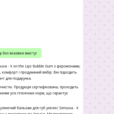
 без вказівки вмісту!
uva - X on the Lips Bubble Gum з феромонами,
ь, комфорт і продуманий вибір. Він підходить
нт для подарунка.
чністю. Продукція сертифікована, проходить
нням усіх гігієнічних норм, що гарантує
люючий бальзам для губ унісекс Sensuva - X
ка з доставкою по Україні. Ми приділяємо