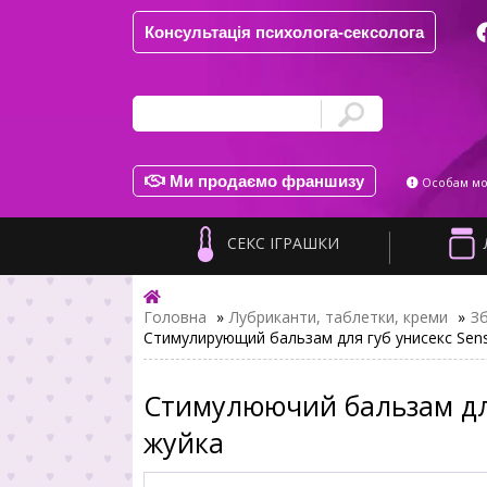
Консультація психолога-сексолога
Ми продаємо франшизу
Особам мол
СЕКС ІГРАШКИ
Головна
»
Лубриканти, таблетки, креми
»
Зб
Стимулирующий бальзам для губ унисекс Sens
Стимулюючий бальзам для 
жуйка