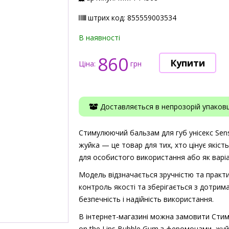
штрих код: 855559003534
В наявності
860
Ціна:
грн
Доставляється в непрозорій упаковці
Стимулюючий бальзам для губ унісекс Sens
жуйка — це товар для тих, хто цінує якіст
для особистого використання або як варіа
Модель відзначається зручністю та практи
контроль якості та зберігається з дотрима
безпечність і надійність використання.
В інтернет-магазині можна замовити Стиму
on the Lips Bubble Gum з феромонами, жуй