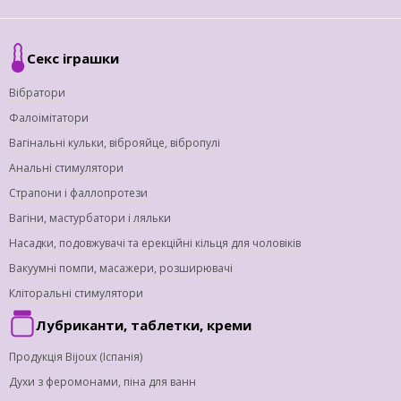
Секс іграшки
Вібратори
Фалоімітатори
Вагінальні кульки, віброяйце, вібропулі
Анальні стимулятори
Страпони і фаллопротези
Вагіни, мастурбатори і ляльки
Насадки, подовжувачі та ерекційні кільця для чоловіків
Вакуумні помпи, масажери, розширювачі
Кліторальні стимулятори
Лубриканти, таблетки, креми
Продукція Bijoux (Іспанія)
Духи з феромонами, піна для ванн