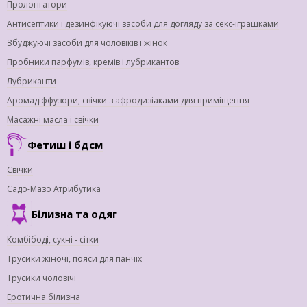
Пролонгатори
Антисептики і дезинфікуючі засоби для догляду за секс-іграшками
Збуджуючі засоби для чоловіків і жінок
Пробники парфумів, кремів і лубрикантов
Лубриканти
Аромадіффузори, свічки з афродизіаками для приміщення
Масажні масла і свічки
Фетиш і бдсм
Свічки
Садо-Мазо Атрибутика
Білизна та одяг
Комбібоді, сукні - сітки
Трусики жіночі, пояси для панчіх
Трусики чоловічі
Еротична білизна