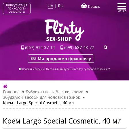
UA
|
RU
Консультація
Кошик
психолога-
меню
сексолога
(067) 914-37-14
(099) 687-48-72
Ми продаємо франшизу
Особам молодше 18 років відвідування сайту суворо заборонено!
Головна
»
Лубриканти, таблетки, креми
»
Збуджуючі засоби для чоловіків і жінок
»
Крем - Largo Special Cosmetic, 40 мл
Крем Largo Special Cosmetic, 40 мл