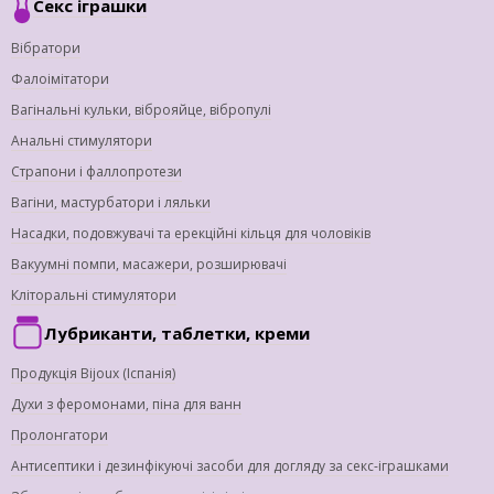
Секс іграшки
Вібратори
Фалоімітатори
Вагінальні кульки, віброяйце, вібропулі
Анальні стимулятори
Страпони і фаллопротези
Вагіни, мастурбатори і ляльки
Насадки, подовжувачі та ерекційні кільця для чоловіків
Вакуумні помпи, масажери, розширювачі
Кліторальні стимулятори
Лубриканти, таблетки, креми
Продукція Bijoux (Іспанія)
Духи з феромонами, піна для ванн
Пролонгатори
Антисептики і дезинфікуючі засоби для догляду за секс-іграшками