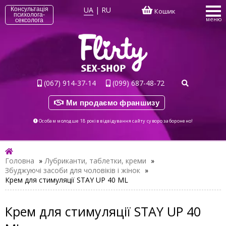
UA
|
RU
Консультація
Кошик
психолога-
меню
сексолога
(067) 914-37-14
(099) 687-48-72
Ми продаємо франшизу
Особам молодше 18 років відвідування сайту суворо заборонено!
Головна
»
Лубриканти, таблетки, креми
»
Збуджуючі засоби для чоловіків і жінок
»
Крем для стимуляції STAY UP 40 ML
Крем для стимуляції STAY UP 40