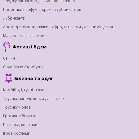
Збуджуючі засоби для чоловіків і жінок
Пробники парфумів, кремів і лубрикантов
Лубриканти
Аромадіффузори, свічки з афродизіаками для приміщення
Масажні масла і свічки
Фетиш і бдсм
Свічки
Садо-Мазо Атрибутика
Білизна та одяг
Комбібоді, сукні - сітки
Трусики жіночі, пояси для панчіх
Трусики чоловічі
Еротична білизна
Панчохи, колготки
Ігрові костюми