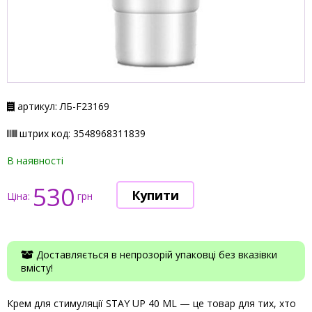
артикул: ЛБ-F23169
штрих код: 3548968311839
В наявності
530
Ціна:
грн
Доставляється в непрозорій упаковці без вказівки
вмісту!
Крем для стимуляції STAY UP 40 ML — це товар для тих, хто