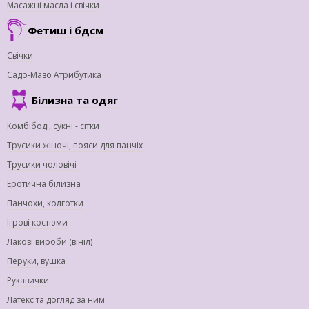
Масажні масла і свічки
Фетиш і бдсм
Свічки
Садо-Мазо Атрибутика
Білизна та одяг
Комбібоді, сукні - сітки
Трусики жіночі, пояси для панчіх
Трусики чоловічі
Еротична білизна
Панчохи, колготки
Ігрові костюми
Лакові вироби (вініл)
Перуки, вушка
Рукавички
Латекс та догляд за ним