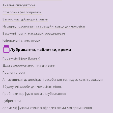
Анальні стимулятори
Страпони і фаллопротези
Вагіни, мастурбатори і ляльки
Насадки, подовжувачі та ерекційні кільця для чоловіків
Вакуумні помпи, масажери, розширювачі
Кліторальні стимулятори
Лубриканти, таблетки, креми
Продукція Bijoux (Іспанія)
Духи з феромонами, піна для ванн
Пролонгатори
Антисептики і дезинфікуючі засоби для догляду за секс-іграшками
Збуджуючі засоби для чоловіків і жінок
Пробники парфумів, кремів і лубрикантов
Лубриканти
Аромадіффузори, свічки з афродизіаками для приміщення