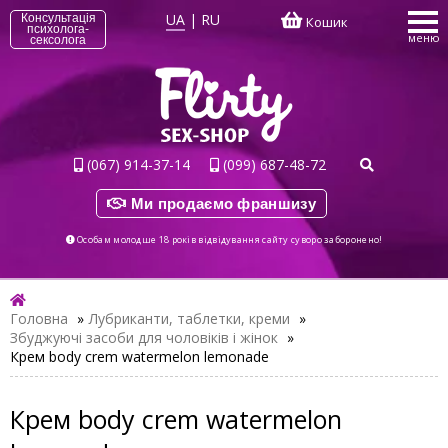
UA
|
RU
Консультація
Кошик
психолога-
меню
сексолога
(067) 914-37-14
(099) 687-48-72
Ми продаємо франшизу
Особам молодше 18 років відвідування сайту суворо заборонено!
Головна
»
Лубриканти, таблетки, креми
»
Збуджуючі засоби для чоловіків і жінок
»
Крем body crem watermelon lemonade
Крем body crem watermelon