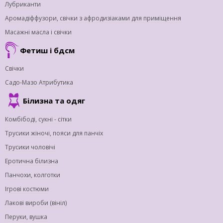
Лубриканти
Аромадіффузори, свічки з афродизіаками для приміщення
Масажні масла і свічки
Фетиш і бдсм
Свічки
Садо-Мазо Атрибутика
Білизна та одяг
Комбібоді, сукні - сітки
Трусики жіночі, пояси для панчіх
Трусики чоловічі
Еротична білизна
Панчохи, колготки
Ігрові костюми
Лакові вироби (вініл)
Перуки, вушка