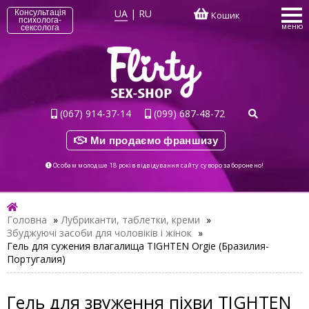
UA
|
RU
Консультація
Кошик
психолога-
меню
сексолога
(067) 914-37-14
(099) 687-48-72
Ми продаємо франшизу
Особам молодше 18 років відвідування сайту суворо заборонено!
Головна
»
Лубриканти, таблетки, креми
»
Збуджуючі засоби для чоловіків і жінок
»
Гель для сужения влагалища TIGHTEN Orgie (Бразилия-
Португалия)
Гель для звуження піхви TIGHTEN