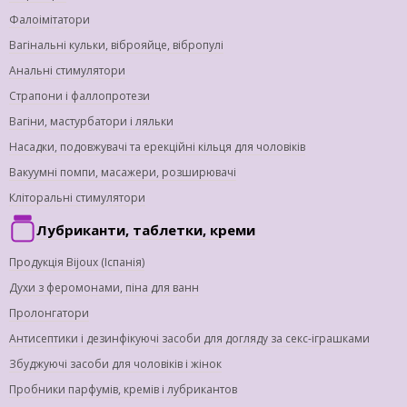
Фалоімітатори
Вагінальні кульки, віброяйце, вібропулі
Анальні стимулятори
Страпони і фаллопротези
Вагіни, мастурбатори і ляльки
Насадки, подовжувачі та ерекційні кільця для чоловіків
Вакуумні помпи, масажери, розширювачі
Кліторальні стимулятори
Лубриканти, таблетки, креми
Продукція Bijoux (Іспанія)
Духи з феромонами, піна для ванн
Пролонгатори
Антисептики і дезинфікуючі засоби для догляду за секс-іграшками
Збуджуючі засоби для чоловіків і жінок
Пробники парфумів, кремів і лубрикантов