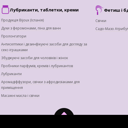
Лубриканти, таблетки, креми
Фетиш і б
Продукція Bijoux (Іспанія)
Свічки
Духи з феромонами, піна для ванн
Садо-Мазо Атрибу
Пролонгатори
Антисептики і дезинфікуючі засоби для догляду за
секс-іграшками
Збуджуючі засоби для чоловіків і жінок
Пробники парфумів, кремів і лубрикантов
Лубриканти
Аромадіффузори, свічки з афродизіаками для
приміщення
Масажні масла і свічки