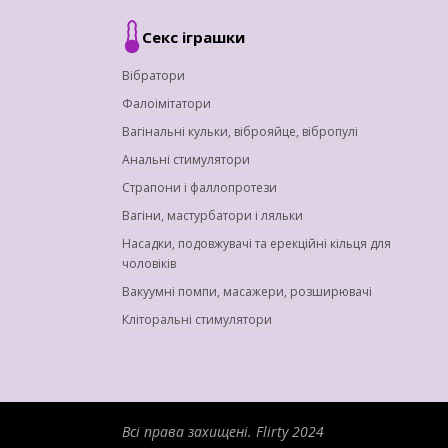
Секс іграшки
Вібратори
Фалоімітатори
Вагінальні кульки, віброяйце, вібропулі
Анальні стимулятори
Страпони і фаллопротези
Вагіни, мастурбатори і ляльки
Насадки, подовжувачі та ерекційні кільця для
чоловіків
Вакуумні помпи, масажери, розширювачі
Кліторальні стимулятори
Всі права захищені.
Flirty 2024