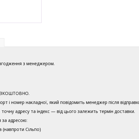
узгодження з менеджером.
 БЕЗКОШТОВНО.
орт і номер накладної, який повідомить менеджер після відправк
точну адресу та індекс — від цього залежить термін доставки.
 за адресою:
а (навпроти Сільпо)