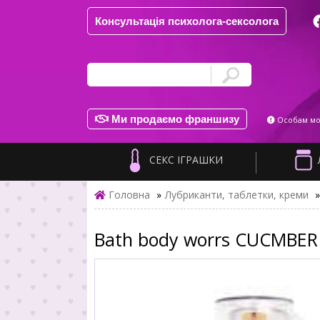
Консультація психолога-сексолога
Ми продаємо франшизу
Особам мол
СЕКС ІГРАШКИ
Головна
»
Лубриканти, таблетки, креми
»
Bath body worrs CUCMBE