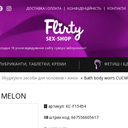
ДОСТАВКА І ОПЛАТА
|
КОНФІДЕНЦІЙНІСТЬ
|
КОНТАКТИ
одше 18 років відвідування сайту суворо заборонено!
ЛУБРИКАНТИ, ТАБЛЕТКИ, КРЕМИ
ФЕТИШ І Б
Збуджуючі засоби для чоловіків і жінок
»
Bath body worrs CUC
R MELON
артикул: КС-F15454
штрих код: 667556605617