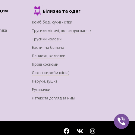
дсм
Білизна та одяг
Комбібоді, сукні - сітки
тика
Трусики жіночі, пояси для панчіх
Трусики чоловічі
Еротична білизна
Панчохи, колготки
Ігрові костюми
Лакові вироби (вініл)
Перуки, вушка
Рукавички
Латекс та догляд за ним