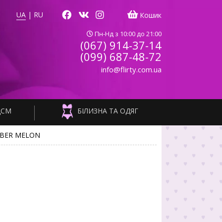
UA
|
RU
Кошик
Пн-Нд з 10:00 до 21:00
(067) 914-37-14
(099) 687-48-72
info@flirty.com.ua
ДСМ
БІЛИЗНА ТА ОДЯГ
MBER MELON