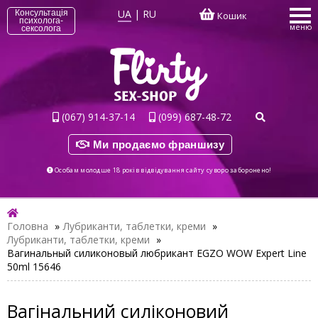
UA
|
RU
Консультація
Кошик
психолога-
меню
сексолога
(067) 914-37-14
(099) 687-48-72
Ми продаємо франшизу
Особам молодше 18 років відвідування сайту суворо заборонено!
Головна
»
Лубриканти, таблетки, креми
»
Лубриканти, таблетки, креми
»
Вагинальный силиконовый любрикант EGZO WOW Expert Line
50ml 15646
Вагінальний силіконовий