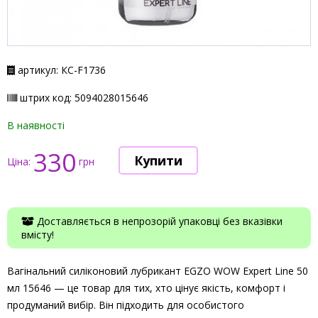
артикул: КС-F1736
штрих код: 5094028015646
В наявності
330
Ціна:
грн
Доставляється в непрозорій упаковці без вказівки
вмісту!
Вагінальний силіконовий лубрикант EGZO WOW Expert Line 50
мл 15646 — це товар для тих, хто цінує якість, комфорт і
продуманий вибір. Він підходить для особистого