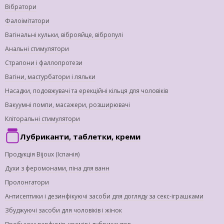
Вібратори
Фалоімітатори
Вагінальні кульки, віброяйце, вібропулі
Анальні стимулятори
Страпони і фаллопротези
Вагіни, мастурбатори і ляльки
Насадки, подовжувачі та ерекційні кільця для чоловіків
Вакуумні помпи, масажери, розширювачі
Кліторальні стимулятори
Лубриканти, таблетки, креми
Продукція Bijoux (Іспанія)
Духи з феромонами, піна для ванн
Пролонгатори
Антисептики і дезинфікуючі засоби для догляду за секс-іграшками
Збуджуючі засоби для чоловіків і жінок