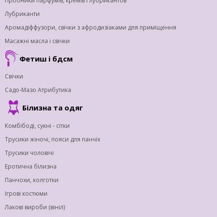
Пробники парфумів, кремів і лубрикантов
Лубриканти
Аромадіффузори, свічки з афродизіаками для приміщення
Масажні масла і свічки
Фетиш і бдсм
Свічки
Садо-Мазо Атрибутика
Білизна та одяг
Комбібоді, сукні - сітки
Трусики жіночі, пояси для панчіх
Трусики чоловічі
Еротична білизна
Панчохи, колготки
Ігрові костюми
Лакові вироби (вініл)