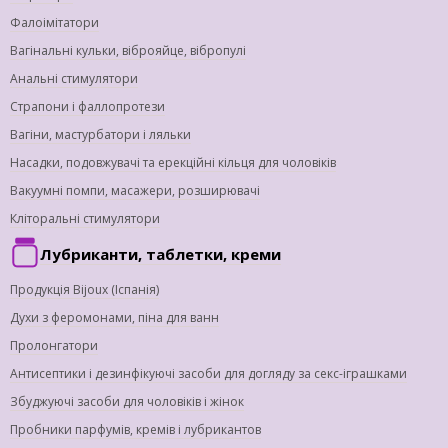
Фалоімітатори
Вагінальні кульки, віброяйце, вібропулі
Анальні стимулятори
Страпони і фаллопротези
Вагіни, мастурбатори і ляльки
Насадки, подовжувачі та ерекційні кільця для чоловіків
Вакуумні помпи, масажери, розширювачі
Кліторальні стимулятори
Лубриканти, таблетки, креми
Продукція Bijoux (Іспанія)
Духи з феромонами, піна для ванн
Пролонгатори
Антисептики і дезинфікуючі засоби для догляду за секс-іграшками
Збуджуючі засоби для чоловіків і жінок
Пробники парфумів, кремів і лубрикантов