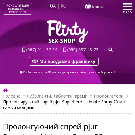
UA
|
RU
Консультація
Кошик
психолога-
меню
сексолога
(067) 914-37-14
(099) 687-48-72
Ми продаємо франшизу
Особам молодше 18 років відвідування сайту суворо заборонено!
Головна
»
Лубриканти, таблетки, креми
»
Пролонгатори
»
Пролонгирующий спрей pjur Superhero Ultimate Spray 20 мл,
самый мощный
Пролонгуючий спрей pjur