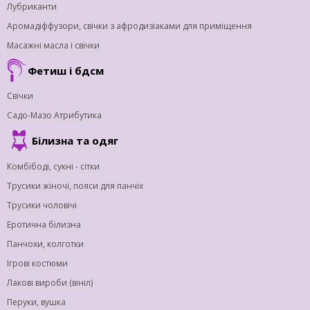
Лубриканти
Аромадіффузори, свічки з афродизіаками для приміщення
Масажні масла і свічки
Фетиш і бдсм
Свічки
Садо-Мазо Атрибутика
Білизна та одяг
Комбібоді, сукні - сітки
Трусики жіночі, пояси для панчіх
Трусики чоловічі
Еротична білизна
Панчохи, колготки
Ігрові костюми
Лакові вироби (вініл)
Перуки, вушка