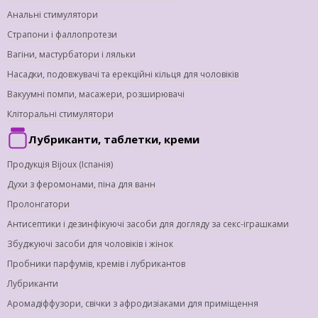
Анальні стимулятори
Страпони і фаллопротези
Вагіни, мастурбатори і ляльки
Насадки, подовжувачі та ерекційні кільця для чоловіків
Вакуумні помпи, масажери, розширювачі
Кліторальні стимулятори
Лубриканти, таблетки, креми
Продукція Bijoux (Іспанія)
Духи з феромонами, піна для ванн
Пролонгатори
Антисептики і дезинфікуючі засоби для догляду за секс-іграшками
Збуджуючі засоби для чоловіків і жінок
Пробники парфумів, кремів і лубрикантов
Лубриканти
Аромадіффузори, свічки з афродизіаками для приміщення