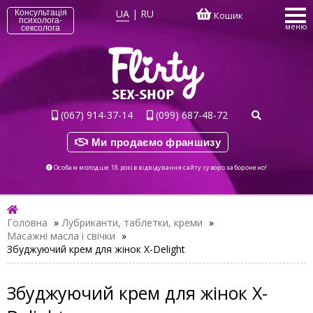
UA
|
RU
Консультація
Кошик
психолога-
меню
сексолога
(067) 914-37-14
(099) 687-48-72
Ми продаємо франшизу
Особам молодше 18 років відвідування сайту суворо заборонено!
Головна
»
Лубриканти, таблетки, креми
»
Масажні масла і свічки
»
Збуджуючий крем для жінок X-Delight
Збуджуючий крем для жінок X-