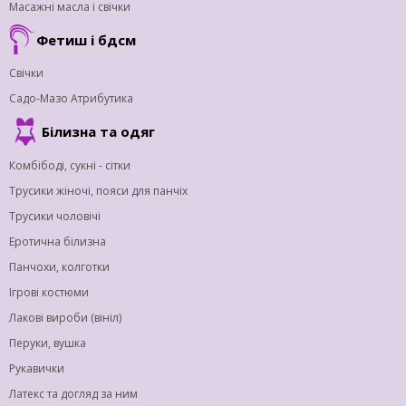
Масажні масла і свічки
Фетиш і бдсм
Свічки
Садо-Мазо Атрибутика
Білизна та одяг
Комбібоді, сукні - сітки
Трусики жіночі, пояси для панчіх
Трусики чоловічі
Еротична білизна
Панчохи, колготки
Ігрові костюми
Лакові вироби (вініл)
Перуки, вушка
Рукавички
Латекс та догляд за ним