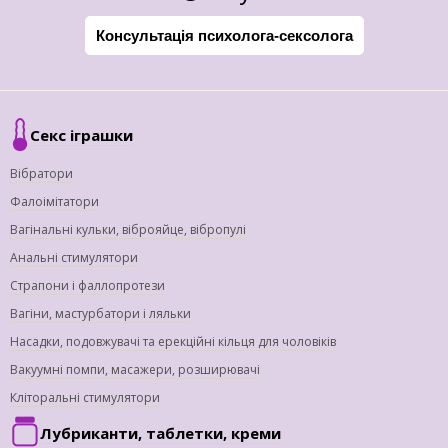
Консультація психолога-сексолога
Секс іграшки
Вібратори
Фалоімітатори
Вагінальні кульки, віброяйце, вібропулі
Анальні стимулятори
Страпони і фаллопротези
Вагіни, мастурбатори і ляльки
Насадки, подовжувачі та ерекційні кільця для чоловіків
Вакуумні помпи, масажери, розширювачі
Кліторальні стимулятори
Лубриканти, таблетки, креми