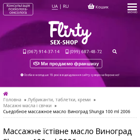
UA
|
RU
Консультація
Кошик
психолога-
меню
сексолога
(067) 914-37-14
(099) 687-48-72
Ми продаємо франшизу
Особам молодше 18 років відвідування сайту суворо заборонено!
Головна
»
Лубриканти, таблетки, креми
»
Масажні масла і свічки
»
Сьедобное массажное масло Виноград Shunga 100 ml 2006
Массажне їстівне масло Виноград