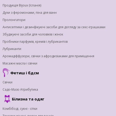
Продукція Bijoux (Іспанія)
Духи з феромонами, піна для ванн
Пролонгатори
Антисептики і дезинфікуючі засоби для догляду за секс-іграшками
Збуджуючі засоби для чоловіків і жінок
Пробники парфумів, кремів і лубрикантов
Лубриканти
Аромадіффузори, свічки з афродизіаками для приміщення
Масажні масла і свічки
Фетиш і бдсм
Свічки
Садо-Мазо Атрибутика
Білизна та одяг
Комбібоді, сукні - сітки
Трусики жіночі, пояси для панчіх