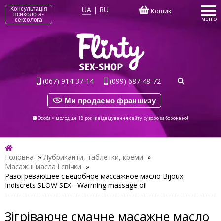
UA
|
RU
Консультація
Кошик
психолога-
меню
сексолога
(067) 914-37-14
(099) 687-48-72
Ми продаємо франшизу
Особам молодше 18 років відвідування сайту суворо заборонено!
Головна
»
Лубриканти, таблетки, креми
»
Масажні масла і свічки
»
Разогревающее съедобное массажное масло Bijoux
Indiscrets SLOW SEX - Warming massage oil
Зігріваюче смачне масажне масло