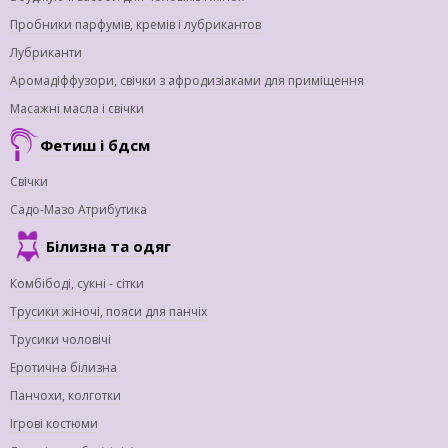
Пробники парфумів, кремів і лубрикантов
Лубриканти
Аромадіффузори, свічки з афродизіаками для приміщення
Масажні масла і свічки
Фетиш і бдсм
Свічки
Садо-Мазо Атрибутика
Білизна та одяг
Комбібоді, сукні - сітки
Трусики жіночі, пояси для панчіх
Трусики чоловічі
Еротична білизна
Панчохи, колготки
Ігрові костюми