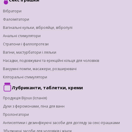
Вібратори
Фалоімітатори
Вагінальні кульки, віброяйце, вібропулі
Анальні стимулятори
Страпони і фаллопротези
Вагіни, мастурбатори і ляльки
Насадки, подовжувачі та ерекційні кільця для чоловіків
Вакуумні помпи, масажери, розширювачі
Кліторальні стимулятори
Лубриканти, таблетки, креми
Продукція Bijoux (Іспанія)
Духи з феромонами, піна для ванн
Пролонгатори
Антисептики і дезинфікуючі засоби для догляду за секс-іграшками
Збуджуючі засоби для чоловіків і жінок