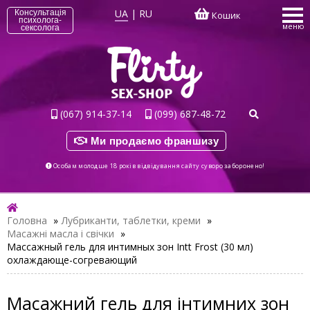
UA
|
RU
Консультація
Кошик
психолога-
меню
сексолога
(067) 914-37-14
(099) 687-48-72
Ми продаємо франшизу
Особам молодше 18 років відвідування сайту суворо заборонено!
Головна
»
Лубриканти, таблетки, креми
»
Масажні масла і свічки
»
Массажный гель для интимных зон Intt Frost (30 мл)
охлаждающе-согревающий
Масажний гель для інтимних зон