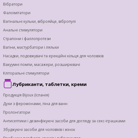
Вібратори
Фалоімітатори
Вагінальні кульки, віброяйце, вібропулі
Анальні стимулятори
Страпони і фаллопротези
Вагіни, мастурбатори і ляльки
Насадки, подовжувачі та ерекційні кільця для чоловіків
Вакуумні помпи, масажери, розширювачі
Кліторальні стимулятори
Лубриканти, таблетки, креми
Продукція Bijoux (Іспанія)
Духи з феромонами, піна для ванн
Пролонгатори
Антисептики і дезинфікуючі засоби для догляду за секс-іграшками
Збуджуючі засоби для чоловіків і жінок