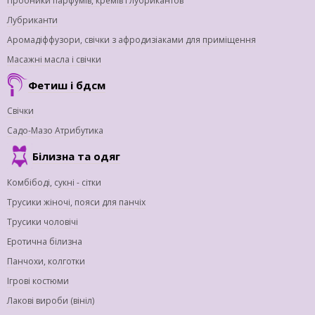
Пробники парфумів, кремів і лубрикантов
Лубриканти
Аромадіффузори, свічки з афродизіаками для приміщення
Масажні масла і свічки
Фетиш і бдсм
Свічки
Садо-Мазо Атрибутика
Білизна та одяг
Комбібоді, сукні - сітки
Трусики жіночі, пояси для панчіх
Трусики чоловічі
Еротична білизна
Панчохи, колготки
Ігрові костюми
Лакові вироби (вініл)