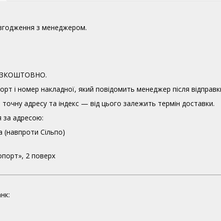
узгодження з менеджером.
 БЕЗКОШТОВНО.
орт і номер накладної, який повідомить менеджер після відправк
точну адресу та індекс — від цього залежить термін доставки.
 за адресою:
а (навпроти Сільпо)
опорт», 2 поверх
нк: