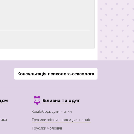
Консультація психолога-сексолога
дсм
Білизна та одяг
Комбібоді, сукні - сітки
тика
Трусики жіночі, пояси для панчіх
Трусики чоловічі