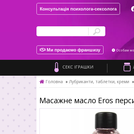
Консультація психолога-сексолога
Ми продаємо франшизу
Особам мол
СЕКС ІГРАШКИ
Головна
»
Лубриканти, таблетки, креми
»
Масажне масло Eros перс