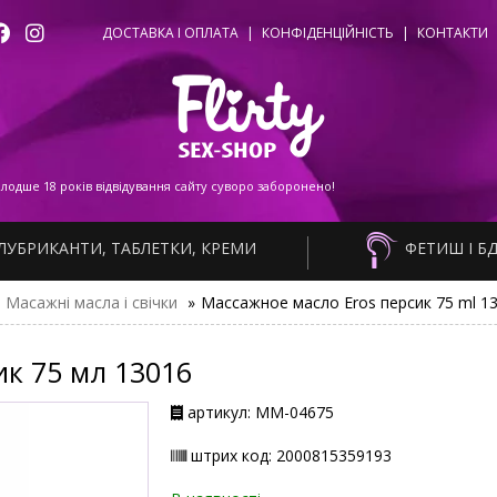
ДОСТАВКА І ОПЛАТА
|
КОНФІДЕНЦІЙНІСТЬ
|
КОНТАКТИ
одше 18 років відвідування сайту суворо заборонено!
ЛУБРИКАНТИ, ТАБЛЕТКИ, КРЕМИ
ФЕТИШ І Б
Масажні масла і свічки
»
Массажное масло Eros персик 75 ml 1
ик 75 мл 13016
артикул: ММ-04675
штрих код: 2000815359193