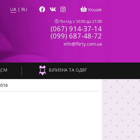
UA
|
RU
Кошик
Пн-Нд з 10:00 до 21:00
(067) 914-37-14
(099) 687-48-72
info@flirty.com.ua
ДСМ
БІЛИЗНА ТА ОДЯГ
3016