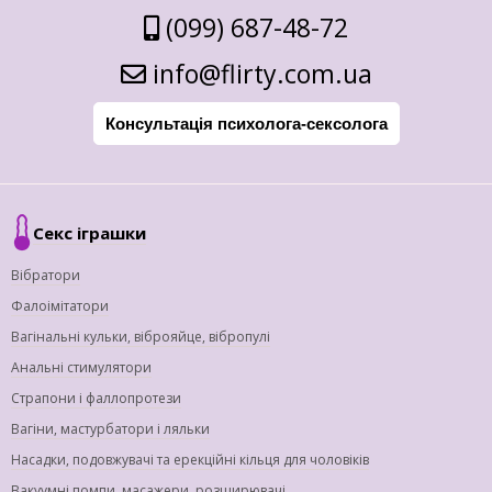
(099) 687-48-72
info@flirty.com.ua
Консультація психолога-сексолога
Секс іграшки
Вібратори
Фалоімітатори
Вагінальні кульки, віброяйце, вібропулі
Анальні стимулятори
Страпони і фаллопротези
Вагіни, мастурбатори і ляльки
Насадки, подовжувачі та ерекційні кільця для чоловіків
Вакуумні помпи, масажери, розширювачі