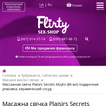
UA
|
RU
Консультація
Кошик
психолога-
меню
сексолога
(067) 914-37-14
(099) 687-48-72
Ми продаємо франшизу
Особам молодше 18 років відвідування сайту суворо заборонено!
Головна
»
Лубриканти, таблетки, креми
»
Масажні масла і свічки
»
Массажная свеча Plaisirs Secrets Mojito (80 мл) подарочная
упаковка, керамический сосуд
Масажна свічка Plaisirs Secrets