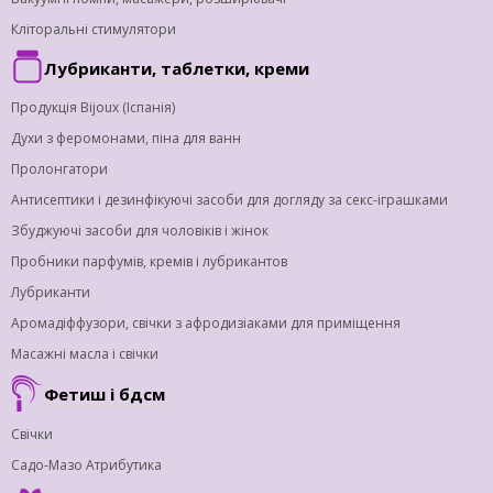
Кліторальні стимулятори
Лубриканти, таблетки, креми
Продукція Bijoux (Іспанія)
Духи з феромонами, піна для ванн
Пролонгатори
Антисептики і дезинфікуючі засоби для догляду за секс-іграшками
Збуджуючі засоби для чоловіків і жінок
Пробники парфумів, кремів і лубрикантов
Лубриканти
Аромадіффузори, свічки з афродизіаками для приміщення
Масажні масла і свічки
Фетиш і бдсм
Свічки
Садо-Мазо Атрибутика