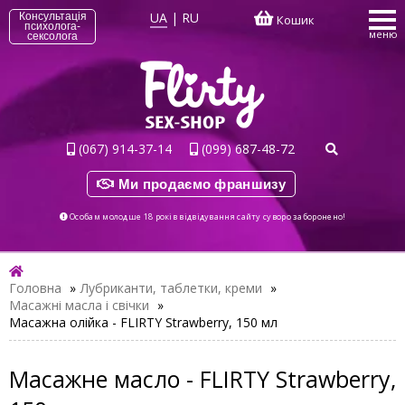
UA
|
RU
Консультація
Кошик
психолога-
меню
сексолога
(067) 914-37-14
(099) 687-48-72
Ми продаємо франшизу
Особам молодше 18 років відвідування сайту суворо заборонено!
Головна
»
Лубриканти, таблетки, креми
»
Масажні масла і свічки
»
Масажна олійка - FLIRTY Strawberry, 150 мл
Масажне масло - FLIRTY Strawberry,