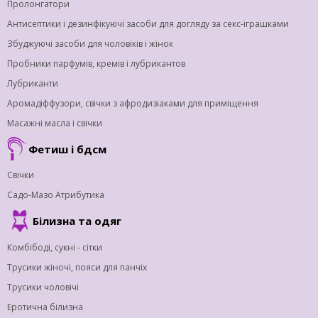
Пролонгатори
Антисептики і дезинфікуючі засоби для догляду за секс-іграшками
Збуджуючі засоби для чоловіків і жінок
Пробники парфумів, кремів і лубрикантов
Лубриканти
Аромадіффузори, свічки з афродизіаками для приміщення
Масажні масла і свічки
Фетиш і бдсм
Свічки
Садо-Мазо Атрибутика
Білизна та одяг
Комбібоді, сукні - сітки
Трусики жіночі, пояси для панчіх
Трусики чоловічі
Еротична білизна