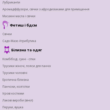
Лубриканти
Аромадіффузори, свічки з афродизіаками для приміщення
Масажні масла і свічки
Фетиш і бдсм
Свічки
Садо-Мазо Атрибутика
Білизна та одяг
Комбібоді, сукні - сітки
Трусики жіночі, пояси для панчіх
Трусики чоловічі
Еротична білизна
Панчохи, колготки
Ігрові костюми
Лакові вироби (вініл)
Перуки, вушка