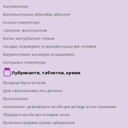
Фалоімітатори
Вагінальні кульки, віброяйце, вібропулі
Анальні стимулятори
Страпони і фаллопротези
Вагіни, мастурбатори і ляльки
Насадки, подовжувачі та ерекційні кільця для чоловіків
Вакуумні помпи, масажери, розширювачі
Кліторальні стимулятори
Лубриканти, таблетки, креми
Продукція Bijoux (Іспанія)
Духи з феромонами, піна для ванн
Пролонгатори
Антисептики і дезинфікуючі засоби для догляду за секс-іграшками
Збуджуючі засоби для чоловіків і жінок
Пробники парфумів, кремів і лубрикантов