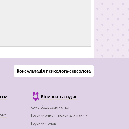
Консультація психолога-сексолога
дсм
Білизна та одяг
Комбібоді, сукні - сітки
тика
Трусики жіночі, пояси для панчіх
Трусики чоловічі