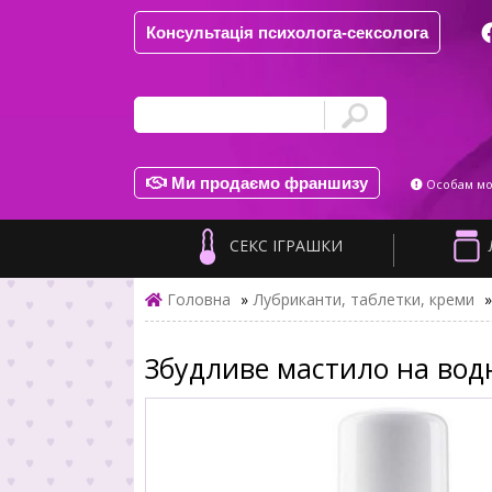
Консультація психолога-сексолога
Ми продаємо франшизу
Особам мол
СЕКС ІГРАШКИ
Головна
»
Лубриканти, таблетки, креми
»
Збудливе мастило на водні