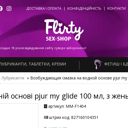
ДОСТАВКА І ОПЛАТА
|
КОНФІДЕНЦІЙНІСТЬ
|
КОНТАКТИ
одше 18 років відвідування сайту суворо заборонено!
ЛУБРИКАНТИ, ТАБЛЕТКИ, КРЕМИ
ФЕТИШ І Б
Лубриканти
»
Возбуждающая смазка на водной основе pjur my g
й основі pjur my glide 100 мл, з жен
артикул: ММ-F1404
штрих код: 827160104351