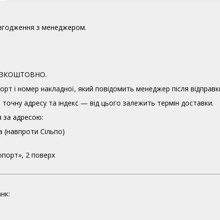
узгодження з менеджером.
 БЕЗКОШТОВНО.
орт і номер накладної, який повідомить менеджер після відправк
точну адресу та індекс — від цього залежить термін доставки.
 за адресою:
а (навпроти Сільпо)
опорт», 2 поверх
нк: