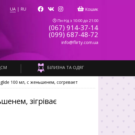
UA
|
RU
Кошик
Пн-Нд з 10:00 до 21:00
(067) 914-37-14
(099) 687-48-72
info@flirty.com.ua
ДСМ
БІЛИЗНА ТА ОДЯГ
lide 100 мл, с женьшенем, согревает
ьшенем, зігріває