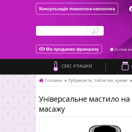
Консультація психолога-сексолога
Ми продаємо франшизу
Особам мол
СЕКС ІГРАШКИ
Головна
»
Лубриканти, таблетки, креми
»
Універсальне мастило на си
масажу