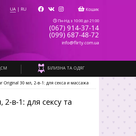
UA
|
RU
Кошик
Пн-Нд з 10:00 до 21:00
(067) 914-37-14
(099) 687-48-72
info@flirty.com.ua
ДСМ
БІЛИЗНА ТА ОДЯГ
Original 30 мл, 2-в-1: для секса и массажа
 2-в-1: для сексу та