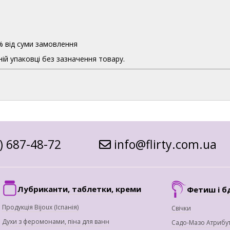
% від суми замовлення
ій упаковці без зазначення товару.
) 687-48-72
info@flirty.com.ua
Лубриканти, таблетки, креми
Фетиш і б
Продукція Bijoux (Іспанія)
Свічки
Духи з феромонами, піна для ванн
Садо-Мазо Атрибу