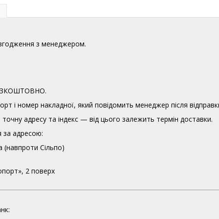
узгодження з менеджером.
 БЕЗКОШТОВНО.
орт і номер накладної, який повідомить менеджер після відправк
точну адресу та індекс — від цього залежить термін доставки.
 за адресою:
а (навпроти Сільпо)
опорт», 2 поверх
нк: