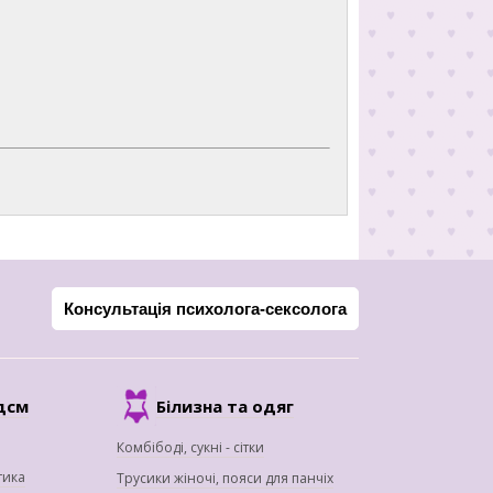
Консультація психолога-сексолога
дсм
Білизна та одяг
Комбібоді, сукні - сітки
тика
Трусики жіночі, пояси для панчіх