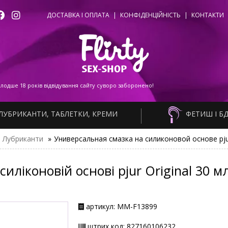
ДОСТАВКА І ОПЛАТА
|
КОНФІДЕНЦІЙНІСТЬ
|
КОНТАКТИ
одше 18 років відвідування сайту суворо заборонено!
ЛУБРИКАНТИ, ТАБЛЕТКИ, КРЕМИ
ФЕТИШ І Б
Лубриканти
»
Универсальная смазка на силиконовой основе pjur 
ліконовій основі pjur Original 30 мл,
артикул: ММ-F13899
штрих код: 827160106232