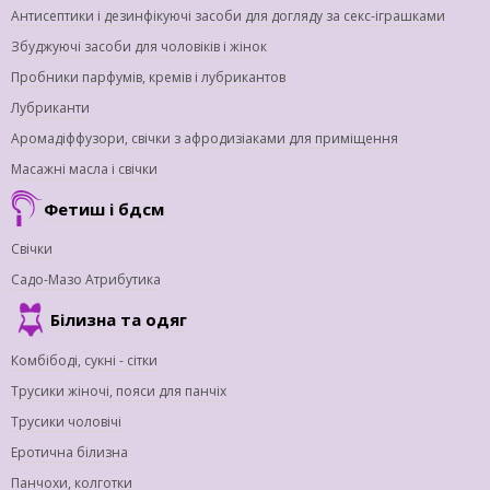
Антисептики і дезинфікуючі засоби для догляду за секс-іграшками
Збуджуючі засоби для чоловіків і жінок
Пробники парфумів, кремів і лубрикантов
Лубриканти
Аромадіффузори, свічки з афродизіаками для приміщення
Масажні масла і свічки
Фетиш і бдсм
Свічки
Садо-Мазо Атрибутика
Білизна та одяг
Комбібоді, сукні - сітки
Трусики жіночі, пояси для панчіх
Трусики чоловічі
Еротична білизна
Панчохи, колготки