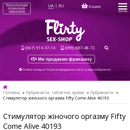
UA
|
RU
Консультація
Кошик
психолога-
меню
сексолога
(067) 914-37-14
(099) 687-48-72
Ми продаємо франшизу
Особам молодше 18 років відвідування сайту суворо заборонено!
Головна
»
Лубриканти, таблетки, креми
»
Лубриканти
»
Стимулятор женского оргазма Fifty Come Alive 40193
Стимулятор жіночого оргазму Fifty
Come Alive 40193