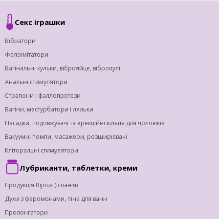
Секс іграшки
Вібратори
Фалоімітатори
Вагінальні кульки, віброяйце, вібропулі
Анальні стимулятори
Страпони і фаллопротези
Вагіни, мастурбатори і ляльки
Насадки, подовжувачі та ерекційні кільця для чоловіків
Вакуумні помпи, масажери, розширювачі
Кліторальні стимулятори
Лубриканти, таблетки, креми
Продукція Bijoux (Іспанія)
Духи з феромонами, піна для ванн
Пролонгатори