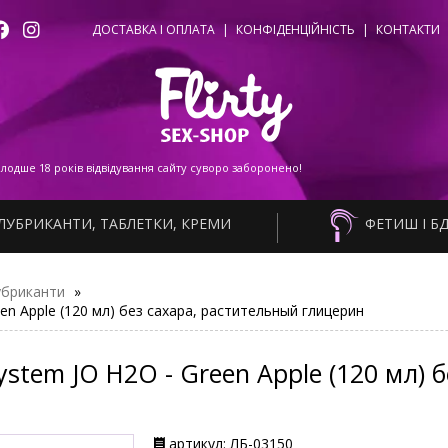
ДОСТАВКА І ОПЛАТА
|
КОНФІДЕНЦІЙНІСТЬ
|
КОНТАКТИ
одше 18 років відвідування сайту суворо заборонено!
ЛУБРИКАНТИ, ТАБЛЕТКИ, КРЕМИ
ФЕТИШ І Б
убриканти
»
en Apple (120 мл) без сахара, растительный глицерин
ystem JO H2O - Green Apple (120 мл) 
артикул: ЛБ-03150