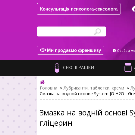
Консультація психолога-сексолога
Ми продаємо франшизу
Особам мол
СЕКС ІГРАШКИ
Головна
»
Лубриканти, таблетки, креми
»
Л
Смазка на водной основе System JO H2O - Gre
Змазка на водній основі S
гліцерин