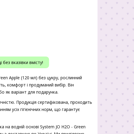
 без вказівки вмісту!
reen Apple (120 мл) без цукру, рослинний
сть, комфорт і продуманий вибір. Він
о як варіант для подарунка.
чністю. Продукція сертифікована, проходить
нням усіх гігієнічних норм, що гарантує
а на водній основі System JO H2O - Green
рин з доставкою по Україні. Ми приділяємо