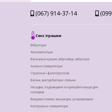
(067) 914-37-14
(099
Секс іграшки
Вібратори
Фалоімітатори
Вагінальні кульки, віброяйце, вібропулі
Анальні стимулятори
Страпони і фаллопротези
Вагіни, мастурбатори і ляльки
Насадки, подовжувачі та ерекційні кільця для
чоловіків
Вакуумні помпи, масажери, розширювачі
Кліторальні стимулятори