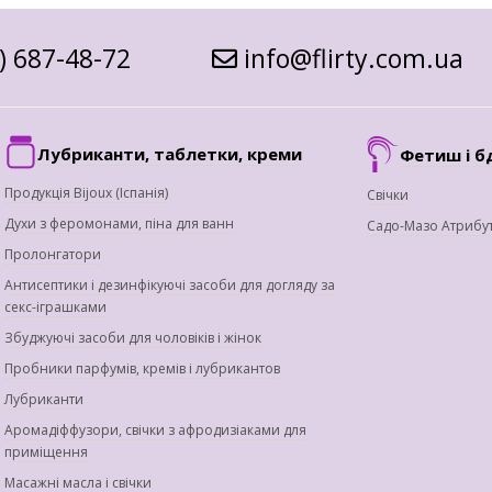
) 687-48-72
info@flirty.com.ua
Лубриканти, таблетки, креми
Фетиш і б
Продукція Bijoux (Іспанія)
Свічки
Духи з феромонами, піна для ванн
Садо-Мазо Атрибу
Пролонгатори
Антисептики і дезинфікуючі засоби для догляду за
секс-іграшками
Збуджуючі засоби для чоловіків і жінок
Пробники парфумів, кремів і лубрикантов
Лубриканти
Аромадіффузори, свічки з афродизіаками для
приміщення
Масажні масла і свічки