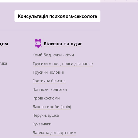
Консультація психолога-сексолога
дсм
Білизна та одяг
Комбібоді, сукні - сітки
тика
Трусики жіночі, пояси для панчіх
Трусики чоловічі
Еротична білизна
Панчохи, колготки
Ігрові костюми
Лакові вироби (вініл)
Перуки, вушка
Рукавички
Латекс та догляд за ним