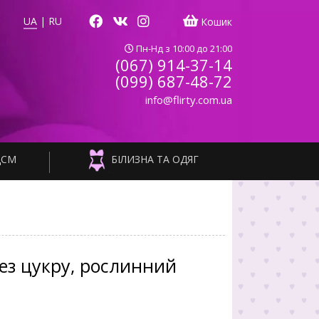
UA
|
RU
Кошик
Пн-Нд з 10:00 до 21:00
(067) 914-37-14
(099) 687-48-72
info@flirty.com.ua
ДСМ
БІЛИЗНА ТА ОДЯГ
без цукру, рослинний