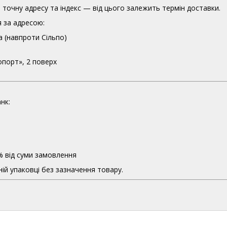
точну адресу та індекс — від цього залежить термін доставки.
 за адресою:
а (навпроти Сільпо)
опорт», 2 поверх
нк:
% від суми замовлення
ій упаковці без зазначення товару.