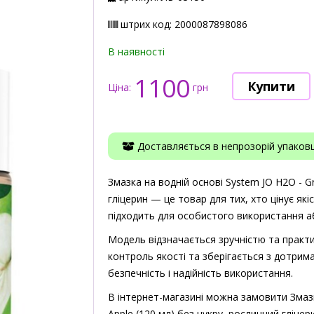
штрих код: 2000087898086
В наявності
1100
Ціна:
грн
Доставляється в непрозорій упаковці
Змазка на водній основі System JO H2O - G
гліцерин — це товар для тих, хто цінує які
підходить для особистого використання аб
Модель відзначається зручністю та практи
контроль якості та зберігається з дотрима
безпечність і надійність використання.
В інтернет-магазині можна замовити Змазк
Apple (120 мл) без цукру, рослинний гліце