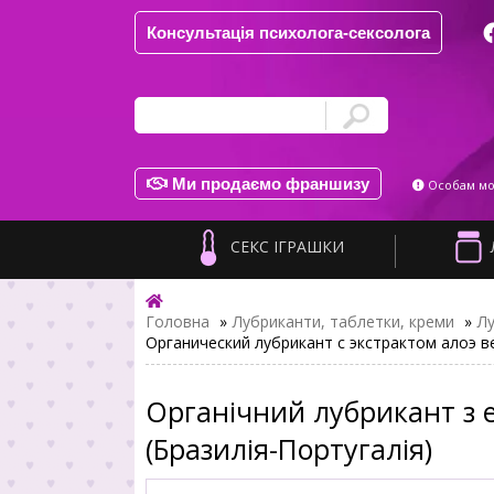
Консультація психолога-сексолога
Ми продаємо франшизу
Особам мол
СЕКС ІГРАШКИ
Головна
»
Лубриканти, таблетки, креми
»
Л
Органический лубрикант с экстрактом алоэ в
Органічний лубрикант з е
(Бразилія-Португалія)