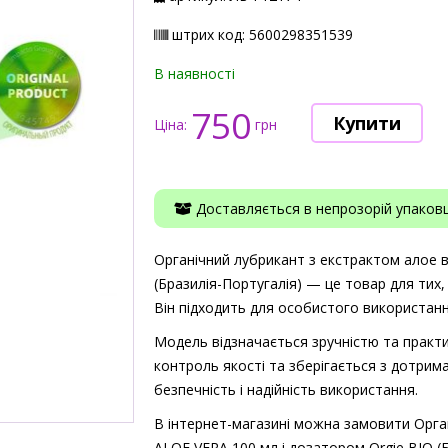
штрих код: 5600298351539
В наявності
750
Ціна:
грн
Доставляється в непрозорій упаковці
Органічний лубрикант з екстрактом алое в
(Бразилія-Португалія) — це товар для тих, 
Він підходить для особистого використанн
Модель відзначається зручністю та практи
контроль якості та зберігається з дотрима
безпечність і надійність використання.
В інтернет-магазині можна замовити Орга
ALOE VERA 100 мл і дозатором Orgie BIO (Б