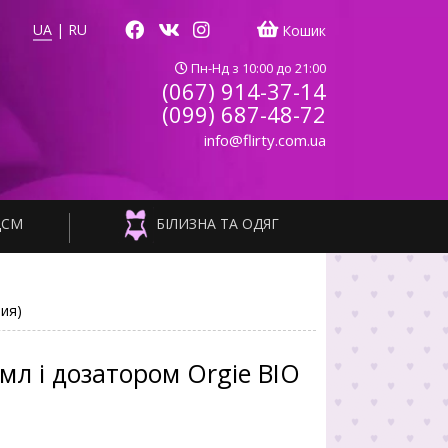
UA
|
RU
Кошик
Пн-Нд з 10:00 до 21:00
(067) 914-37-14
(099) 687-48-72
info@flirty.com.ua
ДСМ
БІЛИЗНА ТА ОДЯГ
ия)
мл і дозатором Orgie BIO