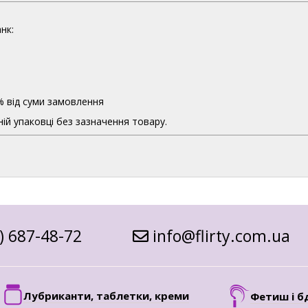
нк:
% від суми замовлення
ій упаковці без зазначення товару.
) 687-48-72
info@flirty.com.ua
Лубриканти, таблетки, креми
Фетиш і б