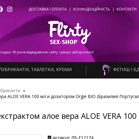
ДОСТАВКА І ОПЛАТА
|
КОНФІДЕНЦІЙНІСТЬ
|
КОНТАКТИ
одше 18 років відвідування сайту суворо заборонено!
ЛУБРИКАНТИ, ТАБЛЕТКИ, КРЕМИ
ФЕТИШ І Б
убриканти
»
ера ALOE VERA 100 мл и дозатором Orgie BIO (Бразилия-Португал
кстрактом алое вера ALOE VERA 100 
артикул: ЛБ-F12174