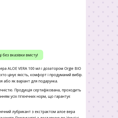
 без вказівки вмісту!
ера ALOE VERA 100 мл і дозатором Orgie BIO
хто цінує якість, комфорт і продуманий вибір.
я або як варіант для подарунка.
чністю. Продукція сертифікована, проходить
нням усіх гігієнічних норм, що гарантує
нічний лубрикант з екстрактом алое вера
разилія-Португалія) з доставкою по Україні.