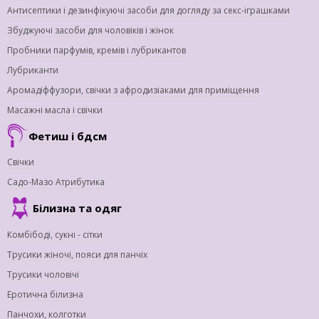
Антисептики і дезинфікуючі засоби для догляду за секс-іграшками
Збуджуючі засоби для чоловіків і жінок
Пробники парфумів, кремів і лубрикантов
Лубриканти
Аромадіффузори, свічки з афродизіаками для приміщення
Масажні масла і свічки
Фетиш і бдсм
Свічки
Садо-Мазо Атрибутика
Білизна та одяг
Комбібоді, сукні - сітки
Трусики жіночі, пояси для панчіх
Трусики чоловічі
Еротична білизна
Панчохи, колготки