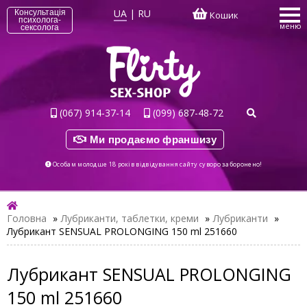
UA
|
RU
Консультація
Кошик
психолога-
меню
сексолога
(067) 914-37-14
(099) 687-48-72
Ми продаємо франшизу
Особам молодше 18 років відвідування сайту суворо заборонено!
Головна
»
Лубриканти, таблетки, креми
»
Лубриканти
»
Лубрикант SENSUAL PROLONGING 150 ml 251660
Лубрикант SENSUAL PROLONGING
150 ml 251660