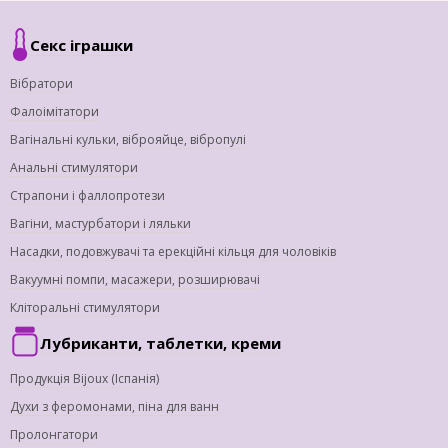
Секс іграшки
Вібратори
Фалоімітатори
Вагінальні кульки, віброяйце, вібропулі
Анальні стимулятори
Страпони і фаллопротези
Вагіни, мастурбатори і ляльки
Насадки, подовжувачі та ерекційні кільця для чоловіків
Вакуумні помпи, масажери, розширювачі
Кліторальні стимулятори
Лубриканти, таблетки, креми
Продукція Bijoux (Іспанія)
Духи з феромонами, піна для ванн
Пролонгатори