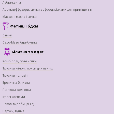
Лубриканти
Аромадіффузори, свічки з афродизіаками для приміщення
Масажні масла і свічки
Фетиш і бдсм
Свічки
Садо-Мазо Атрибутика
Білизна та одяг
Комбібоді, сукні - сітки
Трусики жіночі, пояси для панчіх
Трусики чоловічі
Еротична білизна
Панчохи, колготки
Ігрові костюми
Лакові вироби (вініл)
Перуки, вушка