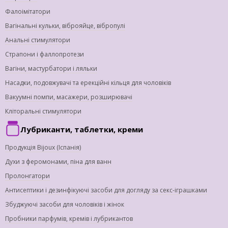
Фалоімітатори
Вагінальні кульки, віброяйце, вібропулі
Анальні стимулятори
Страпони і фаллопротези
Вагіни, мастурбатори і ляльки
Насадки, подовжувачі та ерекційні кільця для чоловіків
Вакуумні помпи, масажери, розширювачі
Кліторальні стимулятори
Лубриканти, таблетки, креми
Продукція Bijoux (Іспанія)
Духи з феромонами, піна для ванн
Пролонгатори
Антисептики і дезинфікуючі засоби для догляду за секс-іграшками
Збуджуючі засоби для чоловіків і жінок
Пробники парфумів, кремів і лубрикантов