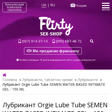
UA
|
RU
Консультація
Кошик
психолога-
меню
сексолога
(067) 914-37-14
(099) 687-48-72
Ми продаємо франшизу
Особам молодше 18 років відвідування сайту суворо заборонено!
Головна
»
Лубриканти, таблетки, креми
»
Лубриканти
»
Лубрикант Orgie Lube Tube SEMEN WATER-BASED INTIMATE
GEL - 150 ML
Лубрикант Orgie Lube Tube SEMEN